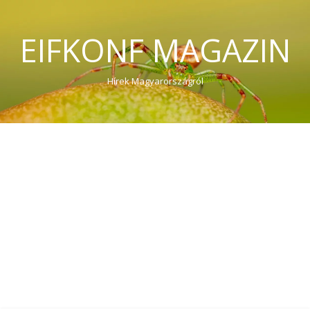
EIFKONF MAGAZIN
Hírek Magyarországról