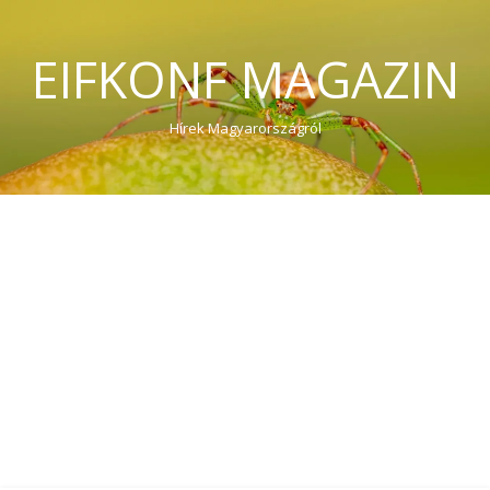
EIFKONF MAGAZIN
Hírek Magyarországról