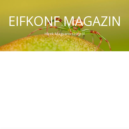
EIFKONF MAGAZIN
Hírek Magyarországról