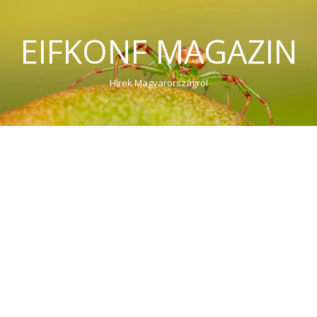
EIFKONF MAGAZIN
Hírek Magyarországról