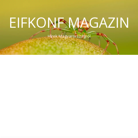
EIFKONF MAGAZIN
Hírek Magyarországról