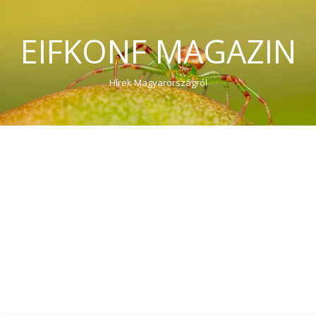
EIFKONF MAGAZIN
Hírek Magyarországról