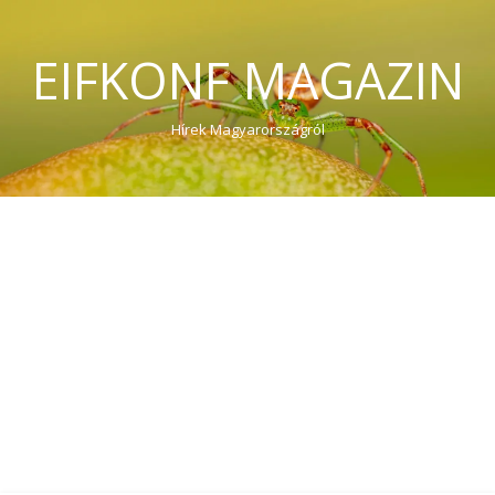
EIFKONF MAGAZIN
Hírek Magyarországról