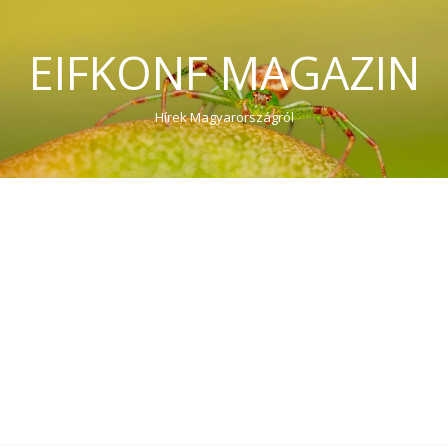
EIFKONF MAGAZIN
Hírek Magyarországról