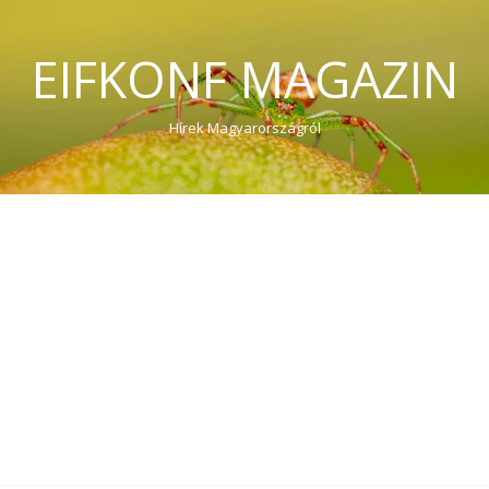
EIFKONF MAGAZIN
Hírek Magyarországról