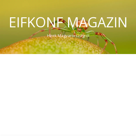
EIFKONF MAGAZIN
Hírek Magyarországról