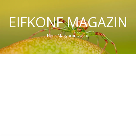
EIFKONF MAGAZIN
Hírek Magyarországról