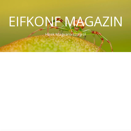
EIFKONF MAGAZIN
Hírek Magyarországról