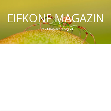
EIFKONF MAGAZIN
Hírek Magyarországról