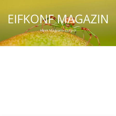
EIFKONF MAGAZIN
Hírek Magyarországról