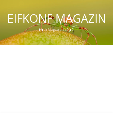
EIFKONF MAGAZIN
Hírek Magyarországról