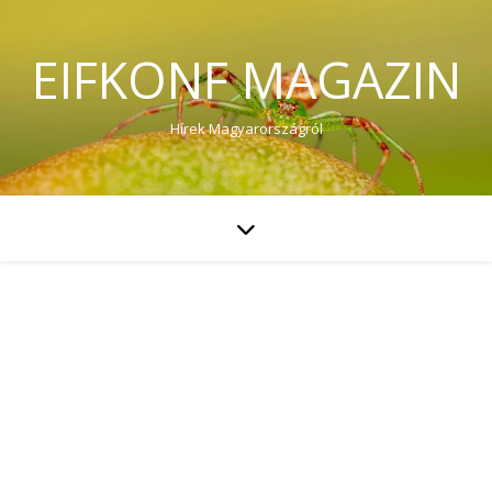
EIFKONF MAGAZIN
Hírek Magyarországról