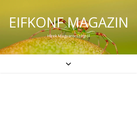
EIFKONF MAGAZIN
Hírek Magyarországról