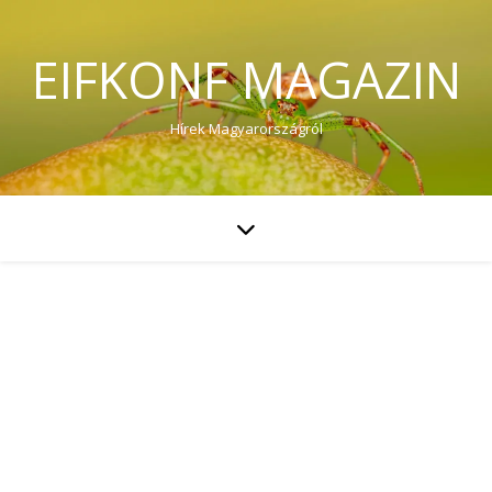
EIFKONF MAGAZIN
Hírek Magyarországról