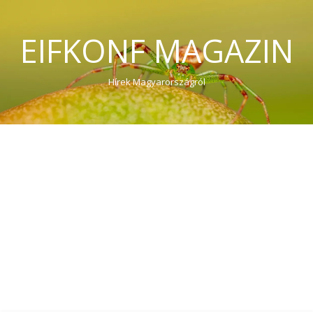
EIFKONF MAGAZIN
Hírek Magyarországról