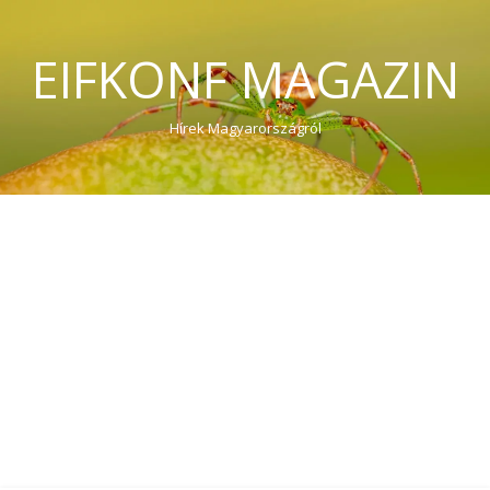
EIFKONF MAGAZIN
Hírek Magyarországról