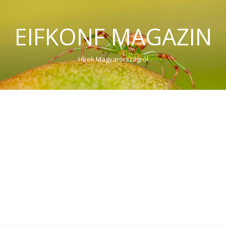
EIFKONF MAGAZIN
Hírek Magyarországról