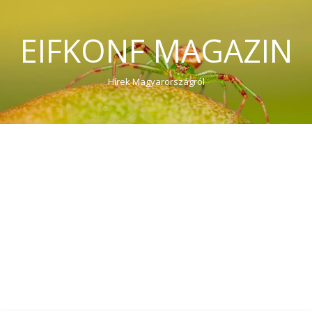
EIFKONF MAGAZIN
Hírek Magyarországról