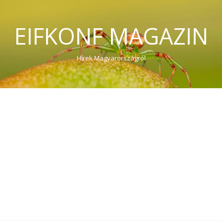
EIFKONF MAGAZIN
Hírek Magyarországról