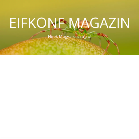
EIFKONF MAGAZIN
Hírek Magyarországról