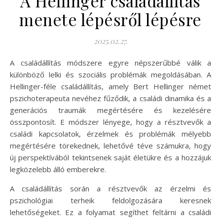
A Hellinger családállítás
menete lépésről lépésre
2025.02.27.
A családállítás módszere egyre népszerűbbé válik a
különböző lelki és szociális problémák megoldásában. A
Hellinger-féle családállítás, amely Bert Hellinger német
pszichoterapeuta nevéhez fűződik, a családi dinamika és a
generációs traumák megértésére és kezelésére
összpontosít. E módszer lényege, hogy a résztvevők a
családi kapcsolatok, érzelmek és problémák mélyebb
megértésére törekednek, lehetővé téve számukra, hogy
új perspektívából tekintsenek saját életükre és a hozzájuk
legközelebb álló emberekre.
A családállítás során a résztvevők az érzelmi és
pszichológiai terheik feldolgozására keresnek
lehetőségeket. Ez a folyamat segíthet feltárni a családi