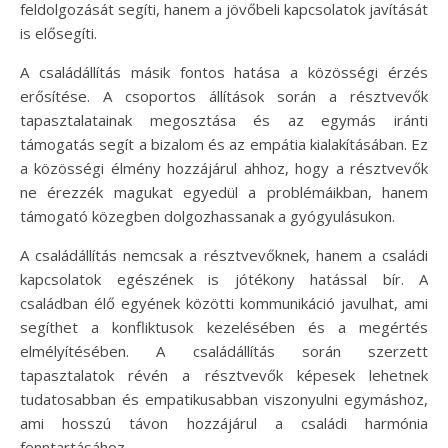
feldolgozását segíti, hanem a jövőbeli kapcsolatok javítását
is elősegíti.
A családállítás másik fontos hatása a közösségi érzés
erősítése. A csoportos állítások során a résztvevők
tapasztalatainak megosztása és az egymás iránti
támogatás segít a bizalom és az empátia kialakításában. Ez
a közösségi élmény hozzájárul ahhoz, hogy a résztvevők
ne érezzék magukat egyedül a problémáikban, hanem
támogató közegben dolgozhassanak a gyógyulásukon.
A családállítás nemcsak a résztvevőknek, hanem a családi
kapcsolatok egészének is jótékony hatással bír. A
családban élő egyének közötti kommunikáció javulhat, ami
segíthet a konfliktusok kezelésében és a megértés
elmélyítésében. A családállítás során szerzett
tapasztalatok révén a résztvevők képesek lehetnek
tudatosabban és empatikusabban viszonyulni egymáshoz,
ami hosszú távon hozzájárul a családi harmónia
fenntartásához.