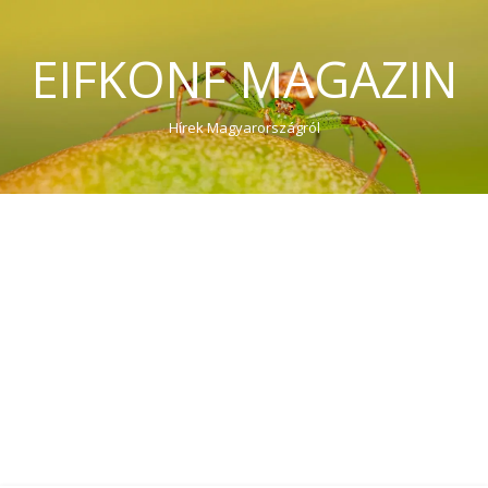
EIFKONF MAGAZIN
Hírek Magyarországról