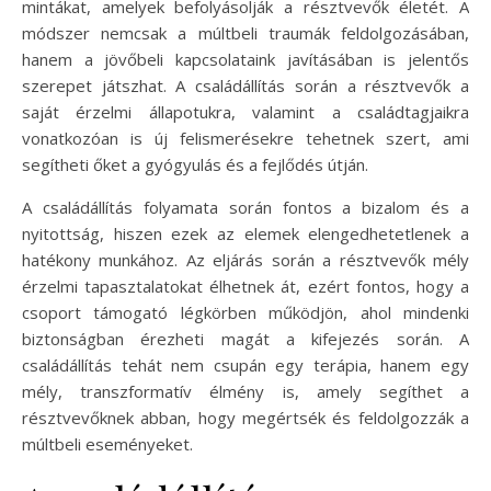
mintákat, amelyek befolyásolják a résztvevők életét. A
módszer nemcsak a múltbeli traumák feldolgozásában,
hanem a jövőbeli kapcsolataink javításában is jelentős
szerepet játszhat. A családállítás során a résztvevők a
saját érzelmi állapotukra, valamint a családtagjaikra
vonatkozóan is új felismerésekre tehetnek szert, ami
segítheti őket a gyógyulás és a fejlődés útján.
A családállítás folyamata során fontos a bizalom és a
nyitottság, hiszen ezek az elemek elengedhetetlenek a
hatékony munkához. Az eljárás során a résztvevők mély
érzelmi tapasztalatokat élhetnek át, ezért fontos, hogy a
csoport támogató légkörben működjön, ahol mindenki
biztonságban érezheti magát a kifejezés során. A
családállítás tehát nem csupán egy terápia, hanem egy
mély, transzformatív élmény is, amely segíthet a
résztvevőknek abban, hogy megértsék és feldolgozzák a
múltbeli eseményeket.