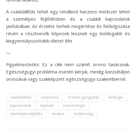
A családállítás tehát egy rendkívül hasznos módszer lehet
a személyes fejlődésben és a családi kapcsolatok
javításában. Az érzelmi terhek megértése és feldolgozása
révén a résztvevők képesek lesznek egy boldogabb és
kiegyensúlyozottabb életet élni.
—
Figyelmeztetés: Ez a cikk nem számít orvosi tanácsnak.
Egészségügyi probléma esetén kérjük, mindig konzultáljon
orvosával vagy szakképzett egészségügyi szakemberrel.
családállítás
csoportos
érzelmi gyógyulás
hellinger
kapcsolatok
lépések
pszichológia
személyes fejlődés
terápia
tudatosság