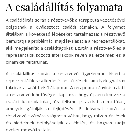
A családállítás folyamata
A családállítás során a résztvevők a terapeuta vezetésével
dolgoznak a kiválasztott családi témákon. A folyamat
általában a következő lépéseket tartalmazza: a résztvevő
bemutatja a problémát, majd kiválasztja a reprezentálókat,
akik megjelenítik a családtagokat. Ezután a résztvevő és a
reprezentálók közötti interakciók révén az érzelmek és a
dinamikák feltárulnak.
A családállítás során a résztvevő figyelemmel kíséri a
reprezentálók viselkedését és érzéseit, amelyek gyakran
tükrözik a saját belső állapotát. A terapeuta irányítása alatt
a résztvevő lehetőséget kap arra, hogy újraértelmezze a
családi kapcsolatokat, és felismerje azokat a mintákat,
amelyek gátolják a fejlődését. E folyamat során a
résztvevő számára világossá válhat, hogy milyen érzések
és hiedelmek befolyásolják az életét, és hogyan tudja
ezeket megváltoztatni.