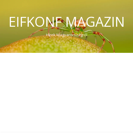
EIFKONF MAGAZIN
Hírek Magyarországról