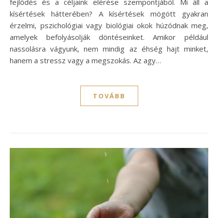
fejlődés és a céljaink elérése szempontjából. Mi áll a
kísértések hátterében? A kísértések mögött gyakran
érzelmi, pszichológiai vagy biológiai okok húzódnak meg,
amelyek befolyásolják döntéseinket. Amikor például
nassolásra vágyunk, nem mindig az éhség hajt minket,
hanem a stressz vagy a megszokás. Az agy…
TOVÁBB