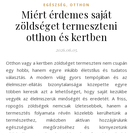
,
EGÉSZSÉG
OTTHON
Miért érdemes saját
zöldséget termeszteni
otthon és kertben
2026.06.05.
Otthon vagy a kertben zöldséget termeszteni nem csupán
egy hobbi, hanem egyre inkább életstílus és tudatos
választás. A modern világ gyors tempójában és az
élelmiszer-ellátás bizonytalanságai közepette egyre
többen keresik azt a lehetőséget, hogy saját kezükbe
vegyék az élelmiszerük minőségét és eredetét. A friss,
ropogós zöldségek nemcsak ízletesebbek, hanem a
termesztés folyamata révén közelebb kerülhetünk a
természethez, miközben aktívan hozzájárulunk
egészségünk megőrzéséhez és környezetünk