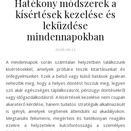
Hatékony módszerek a
kísértések kezelése és
leküzdése
mindennapokban
2026.06.15.
A mindennapok során számtalan helyzetben találkozunk
kísértésekkel, amelyek próbára teszik kitartásunkat és
önfegyelmünket. Ezek a belső vagy külső hatások gyakran
nehezítik meg, hogy a helyes döntést hozzuk meg, legyen
szó akár egészséges táplálkozásról, pénzügyi döntésekről
vagy időgazdálkodásról. A kísértések kezelése nem csupán
akaraterő kérdése, hanem tudatos stratégiák alkalmazását
is igényli, amelyek segítenek átlendülni az akadályokon.
Megtanulni felismerni, megérteni és hatékonyan reagálni
ezekre a helyzetekre kulcsfontosságú a személyes