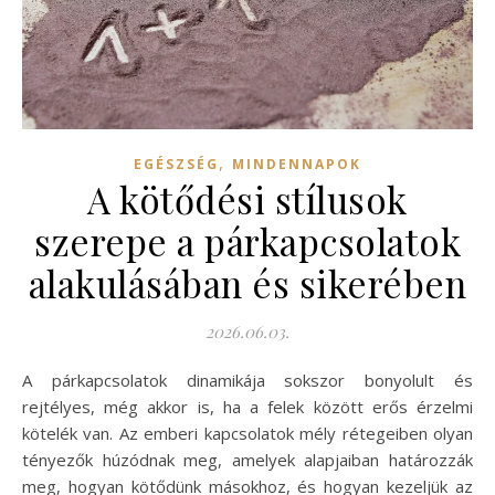
,
EGÉSZSÉG
MINDENNAPOK
A kötődési stílusok
szerepe a párkapcsolatok
alakulásában és sikerében
2026.06.03.
A párkapcsolatok dinamikája sokszor bonyolult és
rejtélyes, még akkor is, ha a felek között erős érzelmi
kötelék van. Az emberi kapcsolatok mély rétegeiben olyan
tényezők húzódnak meg, amelyek alapjaiban határozzák
meg, hogyan kötődünk másokhoz, és hogyan kezeljük az