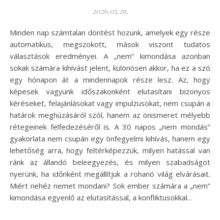
2026.05.29.
Minden nap számtalan döntést hozunk, amelyek egy része
automatikus, megszokott, mások viszont tudatos
választások eredményei. A „nem” kimondása azonban
sokak számára kihívást jelent, különösen akkor, ha ez a szó
egy hónapon át a mindennapok része lesz. Az, hogy
képesek vagyunk időszakonként elutasítani bizonyos
kéréseket, felajánlásokat vagy impulzusokat, nem csupán a
határok meghúzásáról szól, hanem az önismeret mélyebb
rétegeinek felfedezéséről is. A 30 napos „nem mondás”
gyakorlata nem csupán egy önfegyelmi kihívás, hanem egy
lehetőség arra, hogy feltérképezzük, milyen hatással van
ránk az állandó beleegyezés, és milyen szabadságot
nyerünk, ha időnként megállítjuk a rohanó világ elvárásait.
Miért nehéz nemet mondani? Sok ember számára a „nem”
kimondása egyenlő az elutasítással, a konfliktusokkal…