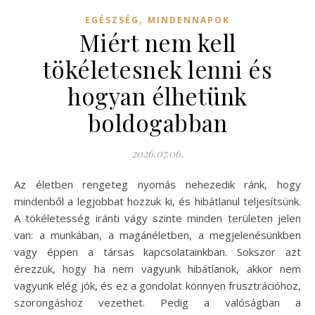
,
EGÉSZSÉG
MINDENNAPOK
Miért nem kell
tökéletesnek lenni és
hogyan élhetünk
boldogabban
2026.07.06.
Az életben rengeteg nyomás nehezedik ránk, hogy
mindenből a legjobbat hozzuk ki, és hibátlanul teljesítsünk.
A tökéletesség iránti vágy szinte minden területen jelen
van: a munkában, a magánéletben, a megjelenésünkben
vagy éppen a társas kapcsolatainkban. Sokszor azt
érezzük, hogy ha nem vagyunk hibátlanok, akkor nem
vagyunk elég jók, és ez a gondolat könnyen frusztrációhoz,
szorongáshoz vezethet. Pedig a valóságban a