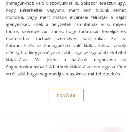
önmagunkhoz való viszonyunkat is. Sokszor érezzük úgy,
hogy túlterheltek vagyunk, mert nem tudunk nemet
mondani, vagy mert mások elvárásai felülírják a saját
igényeinket. Ezek a helyzetek rámutatnak arra, milyen
fontos szerepe van annak, hogy tudatosan kezeljük és
tiszteletben tartsuk személyes határainkat. Ez az
önismeret és az önmagunkért való kiállás kulcsa, amely
elősegíti a kiegyensúlyozottabb, egészségesebb életvitel
kialakítását. Mit jelent a határok meghúzása az
öngondoskodásban? A határok kialakítása nem egyszerűen
arról szól, hogy megmondjuk másoknak, mit tehetnek és…
TOVÁBB