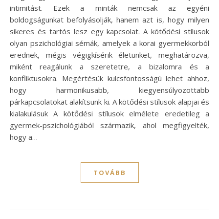
intimitást. Ezek a minták nemcsak az egyéni
boldogságunkat befolyásolják, hanem azt is, hogy milyen
sikeres és tartós lesz egy kapcsolat. A kötődési stílusok
olyan pszichológiai sémák, amelyek a korai gyermekkorból
erednek, mégis végigkísérik életünket, meghatározva,
miként reagálunk a szeretetre, a bizalomra és a
konfliktusokra. Megértésük kulcsfontosságú lehet ahhoz,
hogy harmonikusabb, kiegyensúlyozottabb
párkapcsolatokat alakítsunk ki. A kötődési stílusok alapjai és
kialakulásuk A kötődési stílusok elmélete eredetileg a
gyermek-pszichológiából származik, ahol megfigyelték,
hogy a…
TOVÁBB