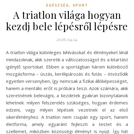
,
EGÉSZSÉG
SPORT
A triatlon világa hogyan
kezdj bele lépésről lépésre
2026.04.14.
A triatlon világa különleges kihívásokat és élményeket kínál
mindazoknak, akik szeretik a változatosságot és a kitartást
igénylő sportokat. Ebben a sportágban három különböző
mozgásforma – úszás, kerékpározás és futás – ötvöződik
egyetlen versenyben, így nemcsak a fizikai állóképességet,
hanem a mentális erőt is próbára teszi. Azok számára, akik
szeretnének belevágni, a kezdetek gyakran bizonytalanok
lehetnek: milyen felszerelés szükséges, hogyan érdemes
edzeni, vagy milyen lépések vezetnek el az első
sikerélményhez. A triatlon nem csupán egy sport, hanem
életforma, amely egyaránt fejleszti a testet és a
szellemet, miközben közösségi élményt is nyújt. Így hát