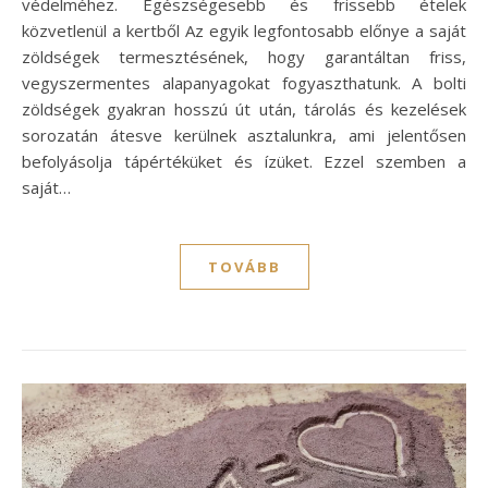
védelméhez. Egészségesebb és frissebb ételek
közvetlenül a kertből Az egyik legfontosabb előnye a saját
zöldségek termesztésének, hogy garantáltan friss,
vegyszermentes alapanyagokat fogyaszthatunk. A bolti
zöldségek gyakran hosszú út után, tárolás és kezelések
sorozatán átesve kerülnek asztalunkra, ami jelentősen
befolyásolja tápértéküket és ízüket. Ezzel szemben a
saját…
TOVÁBB