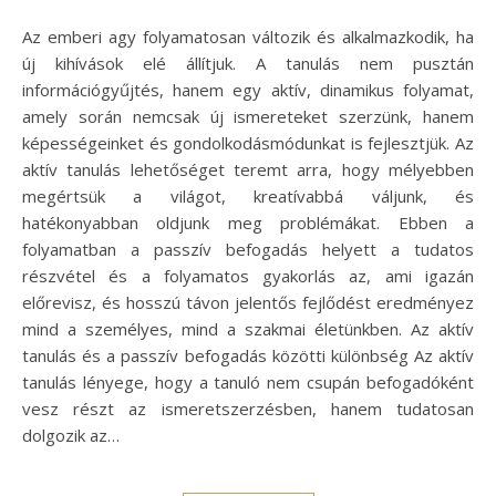
Az emberi agy folyamatosan változik és alkalmazkodik, ha
új kihívások elé állítjuk. A tanulás nem pusztán
információgyűjtés, hanem egy aktív, dinamikus folyamat,
amely során nemcsak új ismereteket szerzünk, hanem
képességeinket és gondolkodásmódunkat is fejlesztjük. Az
aktív tanulás lehetőséget teremt arra, hogy mélyebben
megértsük a világot, kreatívabbá váljunk, és
hatékonyabban oldjunk meg problémákat. Ebben a
folyamatban a passzív befogadás helyett a tudatos
részvétel és a folyamatos gyakorlás az, ami igazán
előrevisz, és hosszú távon jelentős fejlődést eredményez
mind a személyes, mind a szakmai életünkben. Az aktív
tanulás és a passzív befogadás közötti különbség Az aktív
tanulás lényege, hogy a tanuló nem csupán befogadóként
vesz részt az ismeretszerzésben, hanem tudatosan
dolgozik az…