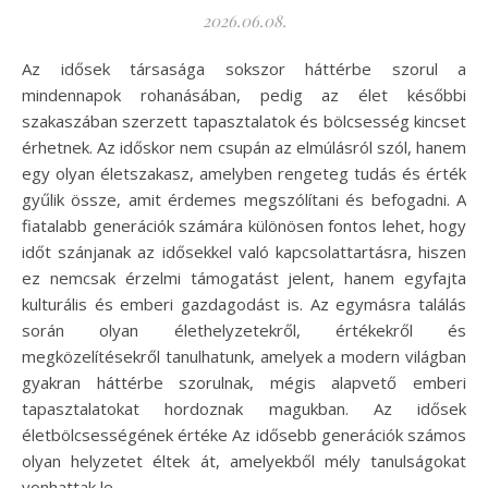
2026.06.08.
Az idősek társasága sokszor háttérbe szorul a
mindennapok rohanásában, pedig az élet későbbi
szakaszában szerzett tapasztalatok és bölcsesség kincset
érhetnek. Az időskor nem csupán az elmúlásról szól, hanem
egy olyan életszakasz, amelyben rengeteg tudás és érték
gyűlik össze, amit érdemes megszólítani és befogadni. A
fiatalabb generációk számára különösen fontos lehet, hogy
időt szánjanak az idősekkel való kapcsolattartásra, hiszen
ez nemcsak érzelmi támogatást jelent, hanem egyfajta
kulturális és emberi gazdagodást is. Az egymásra találás
során olyan élethelyzetekről, értékekről és
megközelítésekről tanulhatunk, amelyek a modern világban
gyakran háttérbe szorulnak, mégis alapvető emberi
tapasztalatokat hordoznak magukban. Az idősek
életbölcsességének értéke Az idősebb generációk számos
olyan helyzetet éltek át, amelyekből mély tanulságokat
vonhattak le.…