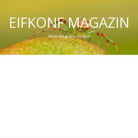
EIFKONF MAGAZIN
Hírek Magyarországról