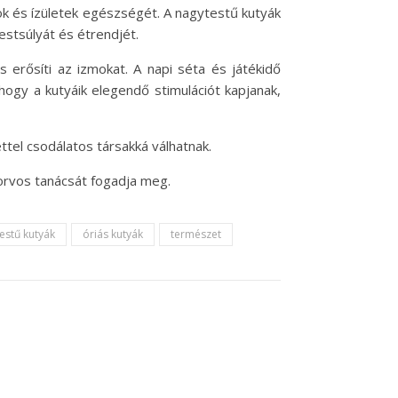
k és ízületek egészségét. A nagytestű kutyák
estsúlyát és étrendjét.
 erősíti az izmokat. A napi séta és játékidő
 hogy a kutyáik elegendő stimulációt kapjanak,
tel csodálatos társakká válhatnak.
orvos tanácsát fogadja meg.
estű kutyák
óriás kutyák
természet