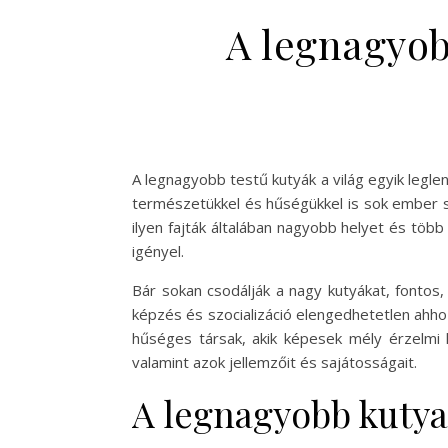
A legnagyob
A legnagyobb testű kutyák a világ egyik legl
természetükkel és hűségükkel is sok ember sz
ilyen fajták általában nagyobb helyet és több
igényel.
Bár sokan csodálják a nagy kutyákat, fontos,
képzés és szocializáció elengedhetetlen ahh
hűséges társak, akik képesek mély érzelmi k
valamint azok jellemzőit és sajátosságait.
A legnagyobb kutyaf