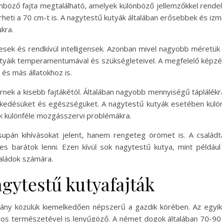
böző fajta megtalálható, amelyek különböző jellemzőkkel rendelk
heti a 70 cm-t is. A nagytestű kutyák általában erősebbek és iz
kra.
esek és rendkívül intelligensek. Azonban mivel nagyobb méretük 
utyáik temperamentumával és szükségleteivel. A megfelelő képzé
 és más állatokhoz is.
térnek a kisebb fajtákétól. Általában nagyobb mennyiségű táplál
désüket és egészségüket. A nagytestű kutyák esetében külön fi
k különféle mozgásszervi problémákra.
upán kihívásokat jelent, hanem rengeteg örömet is. A család
es barátok lenni. Ezen kívül sok nagytestű kutya, mint példáu
saládok számára.
gytestű kutyafajták
hány közülük kiemelkedően népszerű a gazdik körében. Az egyi
 természetével is lenyűgöző. A német dogok általában 70-90 c