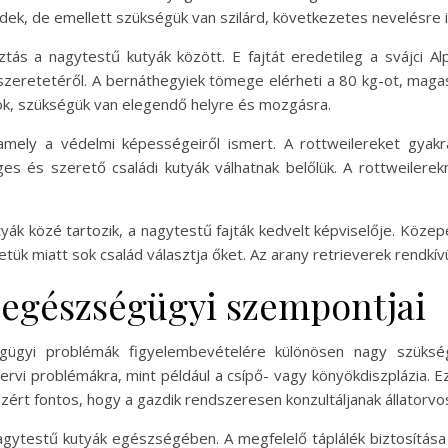
ek, de emellett szükségük van szilárd, következetes nevelésre i
tás a nagytestű kutyák között. E fajtát eredetileg a svájci 
ti szeretetéről. A bernáthegyiek tömege elérheti a 80 kg-ot, ma
yok, szükségük van elegendő helyre és mozgásra.
amely a védelmi képességeiről ismert. A rottweilereket gyak
ges és szerető családi kutyák válhatnak belőlük. A rottweilerekn
yák közé tartozik, a nagytestű fajták kedvelt képviselője. Köze
ük miatt sok család választja őket. Az arany retrieverek rendkívü
 egészségügyi szempontjai
gügyi problémák figyelembevételére különösen nagy szüksé
i problémákra, mint például a csípő- vagy könyökdiszplázia. Ez
zért fontos, hogy a gazdik rendszeresen konzultáljanak állatorvos
a nagytestű kutyák egészségében. A megfelelő táplálék biztosítá