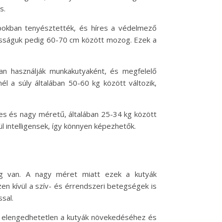
s.
Alpokban tenyésztették, és híres a védelmező
gasságuk pedig 60-70 cm között mozog. Ezek a
ran használják munkakutyaként, és megfelelő
él a súly általában 50-60 kg között változik,
pes és nagy méretű, általában 25-34 kg között
l intelligensek, így könnyen képezhetők.
g van. A nagy méret miatt ezek a kutyák
en kívül a szív- és érrendszeri betegségek is
sal.
sa elengedhetetlen a kutyák növekedéséhez és