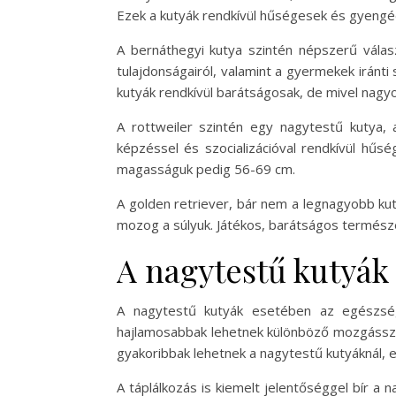
Ezek a kutyák rendkívül hűségesek és gyengéd
A bernáthegyi kutya szintén népszerű válasz
tulajdonságairól, valamint a gyermekek irán
kutyák rendkívül barátságosak, de mivel nag
A rottweiler szintén egy nagytestű kutya, 
képzéssel és szocializációval rendkívül hűsé
magasságuk pedig 56-69 cm.
A golden retriever, bár nem a legnagyobb kut
mozog a súlyuk. Játékos, barátságos természet
A nagytestű kutyák
A nagytestű kutyák esetében az egészsé
hajlamosabbak lehetnek különböző mozgásszerv
gyakoribbak lehetnek a nagytestű kutyáknál, e
A táplálkozás is kiemelt jelentőséggel bír 