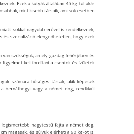
eznek. Ezek a kutyák általában 45 kg-tól akár
mosabbak, mint kisebb társaik, ami sok esetben
miatt sokkal nagyobb erővel is rendelkeznek,
s és szocializáció elengedhetetlen, hogy ezek
ékra van szükségük, amely gazdag fehérjében és
gyelmet kell fordítani a csontok és ízületek
tagok számára hűséges társak, akik képesek
l a bernáthegyi vagy a német dog, rendkívül
k legismertebb nagytestű fajta a német dog,
m magasak, és súlyuk elérheti a 90 kg-ot is.