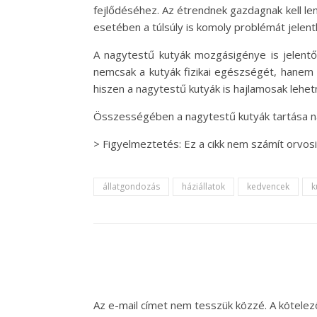
fejlődéséhez. Az étrendnek gazdagnak kell l
esetében a túlsúly is komoly problémát jelenth
A nagytestű kutyák mozgásigénye is jelentős
nemcsak a kutyák fizikai egészségét, hanem me
hiszen a nagytestű kutyák is hajlamosak lehe
Összességében a nagytestű kutyák tartása nag
> Figyelmeztetés: Ez a cikk nem számít orvo
állatgondozás
háziállatok
kedvencek
k
Az e-mail címet nem tesszük közzé.
A kötele