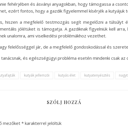
ennie fehérjében és ásványi anyagokban, hogy támogassa a csonto
et, ezért fontos, hogy a gazdik figyelemmel kísérjék a kutyájuk t
, hiszen a megfelelő testmozgás segít megelőzni a túlsúlyt és
ntális jólétüket is támogatja. A gazdiknak figyelniük kell arra,
tnek unalomra, ami viselkedési problémákhoz vezethet.
y felelősséggel jár, de a megfelelő gondoskodással és szeretet
si tanácsnak, és egészségügyi probléma esetén mindenki csak az 
utyafajták
kutyák jellemzői
kutyás élet
kutyatenyésztés
nagyt
SZÓLJ HOZZÁ
ző mezőket
*
karakterrel jelöltük