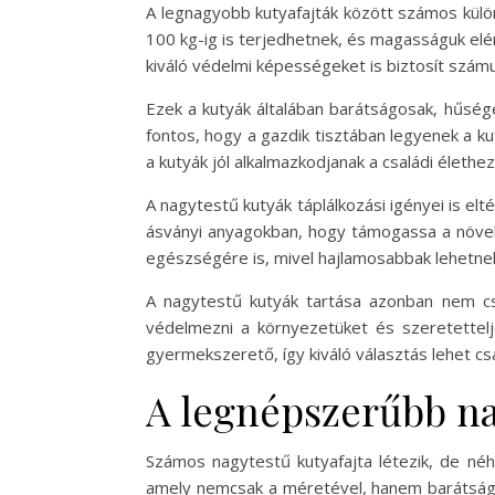
A legnagyobb kutyafajták között számos külön
100 kg-ig is terjedhetnek, és magasságuk elér
kiváló védelmi képességeket is biztosít számu
Ezek a kutyák általában barátságosak, hűség
fontos, hogy a gazdik tisztában legyenek a k
a kutyák jól alkalmazkodjanak a családi élethez
A nagytestű kutyák táplálkozási igényei is el
ásványi anyagokban, hogy támogassa a növeke
egészségére is, mivel hajlamosabbak lehetne
A nagytestű kutyák tartása azonban nem cs
védelmezni a környezetüket és szeretettelj
gyermekszerető, így kiváló választás lehet c
A legnépszerűbb na
Számos nagytestű kutyafajta létezik, de né
amely nemcsak a méretével, hanem barátságos