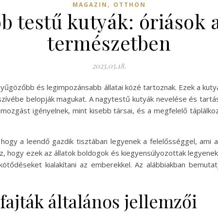
,
MAGAZIN
OTTHON
b testű kutyák: óriások a
természetben
2025.05.18.
enyűgözőbb és legimpozánsabb állatai közé tartoznak. Ezek a ku
ívébe belopják magukat. A nagytestű kutyák nevelése és tartása
 mozgást igényelnek, mint kisebb társai, és a megfelelő táplálko
 hogy a leendő gazdik tisztában legyenek a felelősséggel, ami a
oz, hogy ezek az állatok boldogok és kiegyensúlyozottak legyene
ötődéseket kialakítani az emberekkel. Az alábbiakban bemutat
ajták általános jellemzői