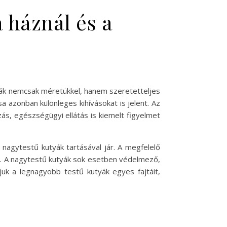
 háznál és a
tyák nemcsak méretükkel, hanem szeretetteljes
 azonban különleges kihívásokat is jelent. Az
zás, egészségügyi ellátás is kiemelt figyelmet
 nagytestű kutyák tartásával jár. A megfelelő
k. A nagytestű kutyák sok esetben védelmező,
juk a legnagyobb testű kutyák egyes fajtáit,