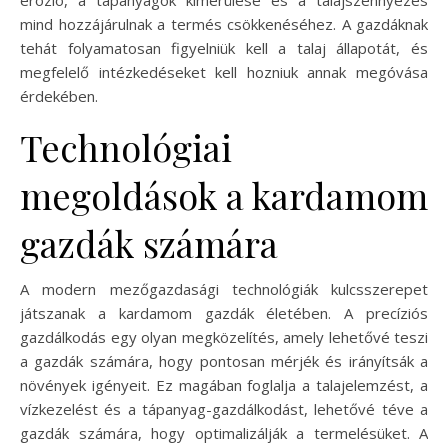
erózió, a tápanyagok kimerülése és a talajszennyezés
mind hozzájárulnak a termés csökkenéséhez. A gazdáknak
tehát folyamatosan figyelniük kell a talaj állapotát, és
megfelelő intézkedéseket kell hozniuk annak megóvása
érdekében.
Technológiai
megoldások a kardamom
gazdák számára
A modern mezőgazdasági technológiák kulcsszerepet
játszanak a kardamom gazdák életében. A precíziós
gazdálkodás egy olyan megközelítés, amely lehetővé teszi
a gazdák számára, hogy pontosan mérjék és irányítsák a
növények igényeit. Ez magában foglalja a talajelemzést, a
vízkezelést és a tápanyag-gazdálkodást, lehetővé téve a
gazdák számára, hogy optimalizálják a termelésüket. A