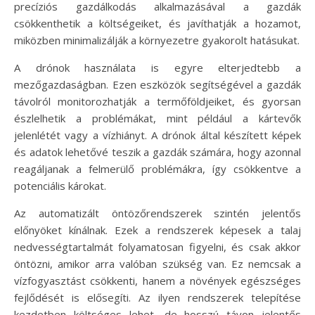
precíziós gazdálkodás alkalmazásával a gazdák
csökkenthetik a költségeiket, és javíthatják a hozamot,
miközben minimalizálják a környezetre gyakorolt hatásukat.
A drónok használata is egyre elterjedtebb a
mezőgazdaságban. Ezen eszközök segítségével a gazdák
távolról monitorozhatják a termőföldjeiket, és gyorsan
észlelhetik a problémákat, mint például a kártevők
jelenlétét vagy a vízhiányt. A drónok által készített képek
és adatok lehetővé teszik a gazdák számára, hogy azonnal
reagáljanak a felmerülő problémákra, így csökkentve a
potenciális károkat.
Az automatizált öntözőrendszerek szintén jelentős
előnyöket kínálnak. Ezek a rendszerek képesek a talaj
nedvességtartalmát folyamatosan figyelni, és csak akkor
öntözni, amikor arra valóban szükség van. Ez nemcsak a
vízfogyasztást csökkenti, hanem a növények egészséges
fejlődését is elősegíti. Az ilyen rendszerek telepítése
kezdetben költséges lehet, de hosszú távon jelentős