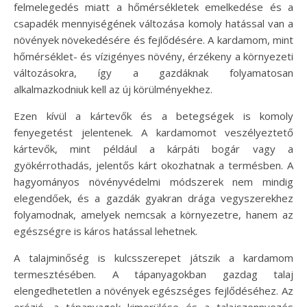
felmelegedés miatt a hőmérsékletek emelkedése és a
csapadék mennyiségének változása komoly hatással van a
növények növekedésére és fejlődésére. A kardamom, mint
hőmérséklet- és vízigényes növény, érzékeny a környezeti
változásokra, így a gazdáknak folyamatosan
alkalmazkodniuk kell az új körülményekhez.
Ezen kívül a kártevők és a betegségek is komoly
fenyegetést jelentenek. A kardamomot veszélyeztető
kártevők, mint például a kárpáti bogár vagy a
gyökérrothadás, jelentős kárt okozhatnak a termésben. A
hagyományos növényvédelmi módszerek nem mindig
elegendőek, és a gazdák gyakran drága vegyszerekhez
folyamodnak, amelyek nemcsak a környezetre, hanem az
egészségre is káros hatással lehetnek.
A talajminőség is kulcsszerepet játszik a kardamom
termesztésében. A tápanyagokban gazdag talaj
elengedhetetlen a növények egészséges fejlődéséhez. Az