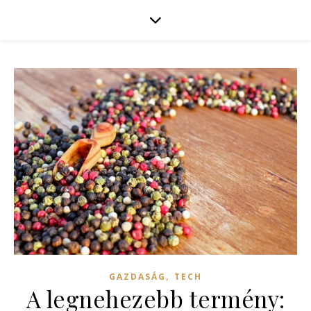
,
GAZDASÁG
TECH
A legnehezebb termény: