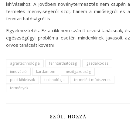
kihívásaihoz. A jövőbeni növénytermesztés nem csupán a
termelés mennyiségéről szól, hanem a minőségről és a
fenntarthatóságról is.
Figyelmeztetés: Ez a cikk nem számít orvosi tanácsnak, és
egészségügyi probléma esetén mindenkinek javasolt az
orvos tanácsát követni.
agrártechnológia
fenntarthatóság
gazdálkodás
innováció
kardamom
mezőgazdaság
piaci kihívások
technológia
termelési módszerek
termények
SZÓLJ HOZZÁ