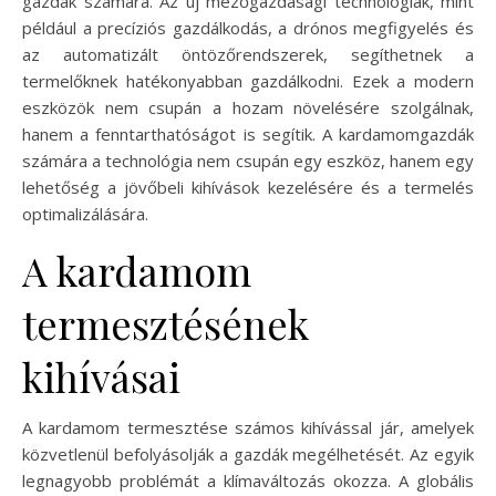
gazdák számára. Az új mezőgazdasági technológiák, mint
például a precíziós gazdálkodás, a drónos megfigyelés és
az automatizált öntözőrendszerek, segíthetnek a
termelőknek hatékonyabban gazdálkodni. Ezek a modern
eszközök nem csupán a hozam növelésére szolgálnak,
hanem a fenntarthatóságot is segítik. A kardamomgazdák
számára a technológia nem csupán egy eszköz, hanem egy
lehetőség a jövőbeli kihívások kezelésére és a termelés
optimalizálására.
A kardamom
termesztésének
kihívásai
A kardamom termesztése számos kihívással jár, amelyek
közvetlenül befolyásolják a gazdák megélhetését. Az egyik
legnagyobb problémát a klímaváltozás okozza. A globális