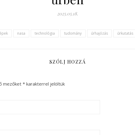
2025.05.18.
képek
nasa
technológia
tudomány
űrhajózás
űrkutatás
SZÓLJ HOZZÁ
ző mezőket
*
karakterrel jelöltük