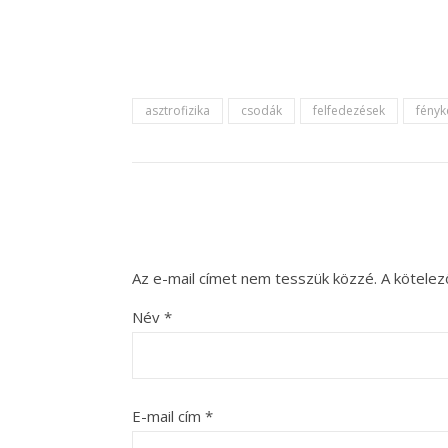
asztrofizika
csodák
felfedezések
fény
Az e-mail címet nem tesszük közzé.
A kötele
Név
*
E-mail cím
*