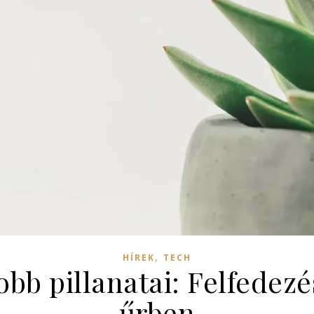
,
HÍREK
TECH
bb pillanatai: Felfedezé
űrben