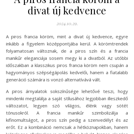
divat új kedvence
2024.10.29.
A piros francia köröm, mint a divat új kedvence, egyre
inkább a figyelem középpontjába kerül. A körömtrendek
folyamatosan változnak, de a piros szín és a francia
manikűr eleganciája sosem megy ki a divatból. Az utóbbi
időszakban a klasszikus piros francia köröm nem csupán a
hagyományos szépségápolás kedvelői, hanem a fiatalabb
generáció számára is vonzó alternatívává vált.
A piros árnyalatok sokszínűsége lehetővé teszi, hogy
mindenki megtalálja a saját stílusához legjobban illeszkedő
változatot, legyen szó világos, élénk vagy sötét
tónusokról. A francia manikűr szimbolizálja a
kifinomultságot, a piros szín pedig a szenvedélyt és az
erőt. Ez a kombináció nemcsak a hétköznapokban, hanem