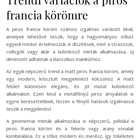
francia körömre
A piros francia köröm számos izgalmas variációt kínál,
amelyek lehetővé teszik, hogy a hagyományos stílust
egyedi módon értelmezzük. A díszítések, mint a strasszok,
csillogók vagy akár a különböző minták alkalmazása, új
dimenziót adhatnak a klasszikus manikűrhöz.
Az egyik népszerű trend a matt piros francia köröm, amely
egy modern, letisztult megjelenést kölcsönöz. A matt
felület különösen elegáns, és jól mutat különböző
alkalmakon. Ezen kívül a metálfényű piros árnyalatok is
egyre keresettebbek, hiszen a fénylő hatások izgalmassá
teszik a megjelenést.
A geometriai minták alkalmazása is népszerű, például a
piros francia köröm és a fekete vagy arany vonalak
kombinálása. Ez a stílus modern és merész, így tökéletes