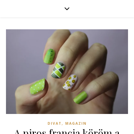
,
DIVAT
MAGAZIN
A piros francia köröm a