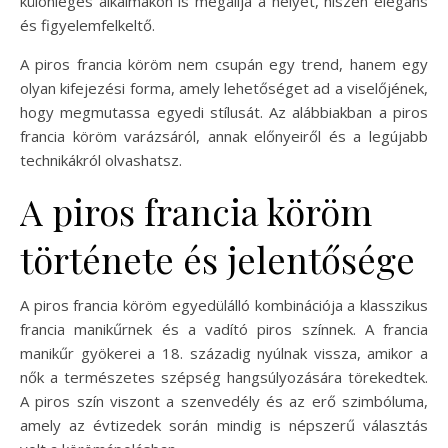
különleges alkalmakon is megállja a helyét, hiszen elegáns
és figyelemfelkeltő.
A piros francia köröm nem csupán egy trend, hanem egy
olyan kifejezési forma, amely lehetőséget ad a viselőjének,
hogy megmutassa egyedi stílusát. Az alábbiakban a piros
francia köröm varázsáról, annak előnyeiről és a legújabb
technikákról olvashatsz.
A piros francia köröm
története és jelentősége
A piros francia köröm egyedülálló kombinációja a klasszikus
francia manikűrnek és a vadító piros színnek. A francia
manikűr gyökerei a 18. századig nyúlnak vissza, amikor a
nők a természetes szépség hangsúlyozására törekedtek.
A piros szín viszont a szenvedély és az erő szimbóluma,
amely az évtizedek során mindig is népszerű választás