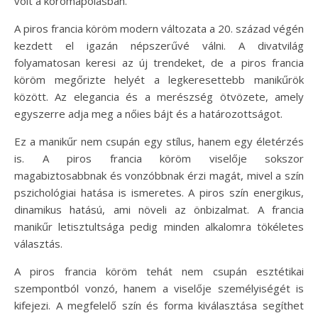
volt a körömápolásban.
A piros francia köröm modern változata a 20. század végén
kezdett el igazán népszerűvé válni. A divatvilág
folyamatosan keresi az új trendeket, de a piros francia
köröm megőrizte helyét a legkeresettebb manikűrök
között. Az elegancia és a merészség ötvözete, amely
egyszerre adja meg a nőies bájt és a határozottságot.
Ez a manikűr nem csupán egy stílus, hanem egy életérzés
is. A piros francia köröm viselője sokszor
magabiztosabbnak és vonzóbbnak érzi magát, mivel a szín
pszichológiai hatása is ismeretes. A piros szín energikus,
dinamikus hatású, ami növeli az önbizalmat. A francia
manikűr letisztultsága pedig minden alkalomra tökéletes
választás.
A piros francia köröm tehát nem csupán esztétikai
szempontból vonzó, hanem a viselője személyiségét is
kifejezi. A megfelelő szín és forma kiválasztása segíthet