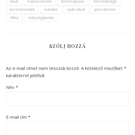
divat
francia köröm
körömápolás
körömdesign
körömtrendek
manikűr
nyári divat
piros köröm
stílus
szépségápolás
SZÓLJ HOZZÁ
Az e-mail címet nem tesszük közzé.
A kötelező mezőket
*
karakterrel jelöltük
Név
*
E-mail cím
*