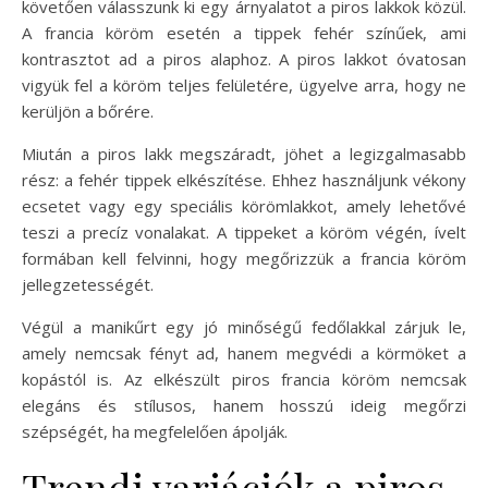
követően válasszunk ki egy árnyalatot a piros lakkok közül.
A francia köröm esetén a tippek fehér színűek, ami
kontrasztot ad a piros alaphoz. A piros lakkot óvatosan
vigyük fel a köröm teljes felületére, ügyelve arra, hogy ne
kerüljön a bőrére.
Miután a piros lakk megszáradt, jöhet a legizgalmasabb
rész: a fehér tippek elkészítése. Ehhez használjunk vékony
ecsetet vagy egy speciális körömlakkot, amely lehetővé
teszi a precíz vonalakat. A tippeket a köröm végén, ívelt
formában kell felvinni, hogy megőrizzük a francia köröm
jellegzetességét.
Végül a manikűrt egy jó minőségű fedőlakkal zárjuk le,
amely nemcsak fényt ad, hanem megvédi a körmöket a
kopástól is. Az elkészült piros francia köröm nemcsak
elegáns és stílusos, hanem hosszú ideig megőrzi
szépségét, ha megfelelően ápolják.
Trendi variációk a piros