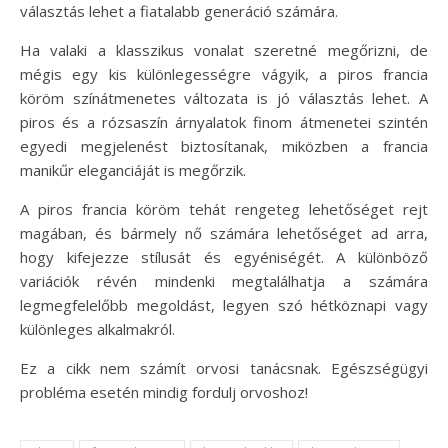
választás lehet a fiatalabb generáció számára.
Ha valaki a klasszikus vonalat szeretné megőrizni, de
mégis egy kis különlegességre vágyik, a piros francia
köröm színátmenetes változata is jó választás lehet. A
piros és a rózsaszín árnyalatok finom átmenetei szintén
egyedi megjelenést biztosítanak, miközben a francia
manikűr eleganciáját is megőrzik.
A piros francia köröm tehát rengeteg lehetőséget rejt
magában, és bármely nő számára lehetőséget ad arra,
hogy kifejezze stílusát és egyéniségét. A különböző
variációk révén mindenki megtalálhatja a számára
legmegfelelőbb megoldást, legyen szó hétköznapi vagy
különleges alkalmakról.
Ez a cikk nem számít orvosi tanácsnak. Egészségügyi
probléma esetén mindig fordulj orvoshoz!