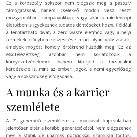
Ez a korosztály sokszor nem elégszik meg a passzív
támogatással, hanem cselekvő módon vesz részt
mozgalmakban, kampányokban, vagy akár a mindennapi
életükben is igyekeznek tudatos döntéseket hozni. Például
a fenntartható divat, a zero waste életmód vagy a helyi
termékek előnyben részesítése mind olyan választások,
amelyek mögött komoly értékrend húzódik meg. Ez az
elkötelezettség azonban nem korlátozódik a
környezetvédelemre, hanem kiterjed a társadalmi
kérdésekre is, mint az emberi jogok, a nemi egyenlőség
vagy a sokszínűség elfogadása.
A munka és a karrier
szemlélete
A Z generáció szemlélete a munkával kapcsolatban
jelentősen eltér a korábbi generációkétól. Nem elégszenek
meg a stabil, de unalmas pozíciókkal; számukra fontos,