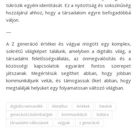
tükrözik egyéni identitását. Ez a nyitottság és sokszínűség
hozzájárul ahhoz, hogy a társadalom egyre befogadóbbá
váljon.
—
A Z generáció értékei és vágyai mögött egy komplex,
sokrétű világképet találunk, amelyben a digitális világ, a
társadalmi felelősségvállalás, az önmegvalósítás és a
közösségi kapcsolatok egyaránt fontos szerepet
játszanak. Megértésük segíthet abban, hogy jobban
kommunikáljunk velük, és támogassuk őket abban, hogy
megtalálják helyüket egy folyamatosan változó világban.
digitális nemzedék
életstílus
értékek
fiatalok
generációs különbségek
kommunikáció
kultúra
társadalmi változások
vágyak
z generáció