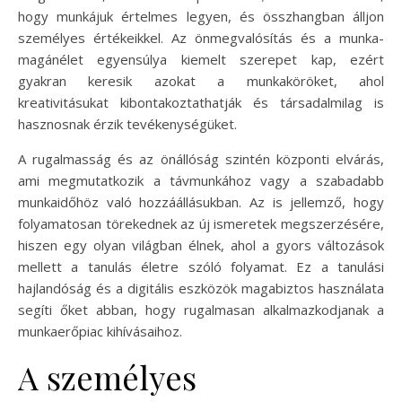
hogy munkájuk értelmes legyen, és összhangban álljon
személyes értékeikkel. Az önmegvalósítás és a munka-
magánélet egyensúlya kiemelt szerepet kap, ezért
gyakran keresik azokat a munkaköröket, ahol
kreativitásukat kibontakoztathatják és társadalmilag is
hasznosnak érzik tevékenységüket.
A rugalmasság és az önállóság szintén központi elvárás,
ami megmutatkozik a távmunkához vagy a szabadabb
munkaidőhöz való hozzáállásukban. Az is jellemző, hogy
folyamatosan törekednek az új ismeretek megszerzésére,
hiszen egy olyan világban élnek, ahol a gyors változások
mellett a tanulás életre szóló folyamat. Ez a tanulási
hajlandóság és a digitális eszközök magabiztos használata
segíti őket abban, hogy rugalmasan alkalmazkodjanak a
munkaerőpiac kihívásaihoz.
A személyes