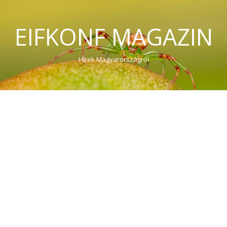
EIFKONF MAGAZIN
Hírek Magyarországról