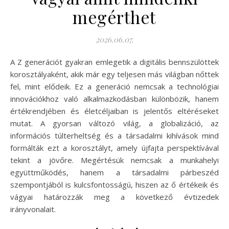
megérthet
2026.06.07.
A Z generációt gyakran emlegetik a digitális bennszülöttek
korosztályaként, akik már egy teljesen más világban nőttek
fel, mint elődeik. Ez a generáció nemcsak a technológiai
innovációkhoz való alkalmazkodásban különbözik, hanem
értékrendjében és életcéljaiban is jelentős eltéréseket
mutat. A gyorsan változó világ, a globalizáció, az
információs túlterheltség és a társadalmi kihívások mind
formálták ezt a korosztályt, amely újfajta perspektívával
tekint a jövőre. Megértésük nemcsak a munkahelyi
együttműködés, hanem a társadalmi párbeszéd
szempontjából is kulcsfontosságú, hiszen az ő értékeik és
vágyai határozzák meg a következő évtizedek
irányvonalait.