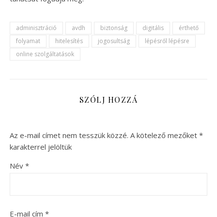
adminisztráció
avdh
biztonság
digitális
érthető
folyamat
hitelesítés
jogosultság
lépésről lépésre
online szolgáltatások
SZÓLJ HOZZÁ
Az e-mail címet nem tesszük közzé.
A kötelező mezőket
*
karakterrel jelöltük
Név
*
E-mail cím
*