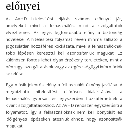
előnyei
Az AVHD hitelesítési eljárás számos előnnyel jár,
amelyeket mind a felhasználók, mind a szolgáltatók
élvezhetnek. Az egyik legfontosabb előny a biztonság
növelése. A hitelesítési folyamat révén minimalizálható a
jogosulatlan hozzáférés kockázata, mivel a felhasználóknak
több lépésen keresztül kell azonosítaniuk magukat. Ez
különösen fontos lehet olyan érzékeny területeken, mint a
pénzügyi szolgáltatások vagy az egészségügyi információk
kezelése.
Egy másik jelentős előny a felhasználói élmény javítása. A
megbízható hitelesítési eljárások kialakításával a
felhasználók gyorsan és egyszerűen hozzáférhetnek a
kívánt szolgáltatásokhoz. Az AVHD rendszer egyszerűsíti a
folyamatot, így a felhasználóknak nem kell bonyolult és
időigényes lépéseken átesniük ahhoz, hogy azonosítsák
magukat.