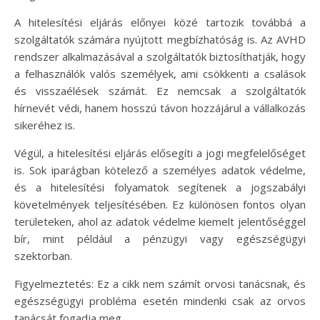
A hitelesítési eljárás előnyei közé tartozik továbbá a
szolgáltatók számára nyújtott megbízhatóság is. Az AVHD
rendszer alkalmazásával a szolgáltatók biztosíthatják, hogy
a felhasználók valós személyek, ami csökkenti a csalások
és visszaélések számát. Ez nemcsak a szolgáltatók
hírnevét védi, hanem hosszú távon hozzájárul a vállalkozás
sikeréhez is.
Végül, a hitelesítési eljárás elősegíti a jogi megfelelőséget
is. Sok iparágban kötelező a személyes adatok védelme,
és a hitelesítési folyamatok segítenek a jogszabályi
követelmények teljesítésében. Ez különösen fontos olyan
területeken, ahol az adatok védelme kiemelt jelentőséggel
bír, mint például a pénzügyi vagy egészségügyi
szektorban.
Figyelmeztetés: Ez a cikk nem számít orvosi tanácsnak, és
egészségügyi probléma esetén mindenki csak az orvos
tanácsát fogadja meg.