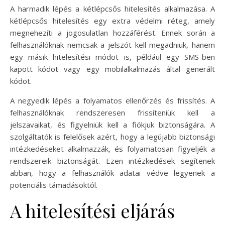
A harmadik lépés a kétlépcsős hitelesítés alkalmazása. A
kétlépcsős hitelesítés egy extra védelmi réteg, amely
megnehezíti a jogosulatlan hozzáférést. Ennek során a
felhasználóknak nemcsak a jelszót kell megadniuk, hanem
egy másik hitelesítési módot is, például egy SMS-ben
kapott kódot vagy egy mobilalkalmazás által generált
kódot.
A negyedik lépés a folyamatos ellenőrzés és frissítés. A
felhasználóknak rendszeresen frissíteniük kell a
jelszavaikat, és figyelniük kell a fiókjuk biztonságára. A
szolgáltatók is felelősek azért, hogy a legújabb biztonsági
intézkedéseket alkalmazzák, és folyamatosan figyeljék a
rendszereik biztonságát. Ezen intézkedések segítenek
abban, hogy a felhasználók adatai védve legyenek a
potenciális támadásoktól.
A hitelesítési eljárás