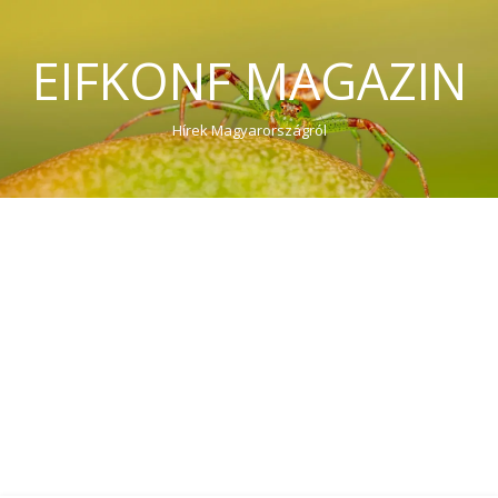
EIFKONF MAGAZIN
Hírek Magyarországról