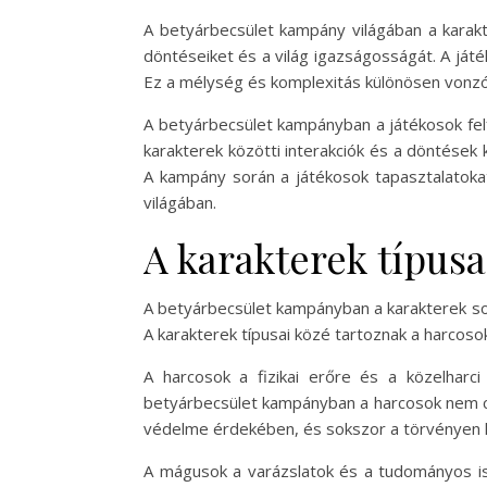
A betyárbecsület kampány világában a karak
döntéseiket és a világ igazságosságát. A játé
Ez a mélység és komplexitás különösen vonzóv
A betyárbecsület kampányban a játékosok felf
karakterek közötti interakciók és a döntések 
A kampány során a játékosok tapasztalatokat
világában.
A karakterek típusa
A betyárbecsület kampányban a karakterek sokf
A karakterek típusai közé tartoznak a harcoso
A harcosok a fizikai erőre és a közelharc
betyárbecsület kampányban a harcosok nem csu
védelme érdekében, és sokszor a törvényen kív
A mágusok a varázslatok és a tudományos isme