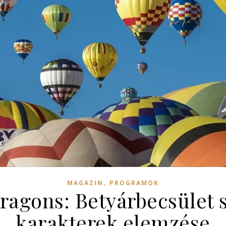
,
MAGAZIN
PROGRAMOK
agons: Betyárbecsület s
karakterek elemzése