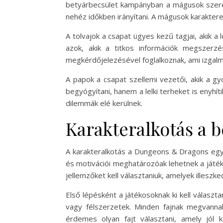
betyárbecsület kampányban a mágusok szerepe
nehéz időkben irányítani. A mágusok karakterei
A tolvajok a csapat ügyes kezű tagjai, akik 
azok, akik a titkos információk megszerz
megkérdőjelezésével foglalkoznak, ami izgalm
A papok a csapat szellemi vezetői, akik a 
begyógyítani, hanem a lelki terheket is enyhít
dilemmák elé kerülnek.
Karakteralkotás a 
A karakteralkotás a Dungeons & Dragons egyi
és motivációi meghatározóak lehetnek a játék
jellemzőket kell választaniuk, amelyek illeszk
Első lépésként a játékosoknak ki kell választa
vagy félszerzetek. Minden fajnak megvannak
érdemes olyan fajt választani, amely jól 