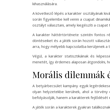
kihasználására.
A következő lépés a karakter osztályának kiv
során figyelembe kell venni a csapat dinami
osztályt választani, amely kiegészíti a csapat 
A karakter háttértörténete szintén fontos r
döntéseiket és a játék során hozott választá
arra, hogy mélyebb kapcsolatba kerüljenek a t
Végül, a karakter statisztikáinak és képes
menetét, így érdemes alaposan átgondolni, 
Morális dilemmák é
A betyárbecsület kampány egyik legérdekese
olyan helyzetekbe kerülnek, ahol a törvény
befolyásolják, hanem a karakterek fejlődését é
A játék során a karakterek gyakran találkozna