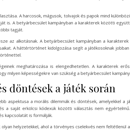
álasztása. A harcosok, mágusok, tolvajok és papok mind különbö
káját is. A betyárbecsület kampányban a karakterek közötti együ
többi tagját.
észe az alkotásnak. A betyárbecsület kampányban a karakterek 
saikat. A háttértörténet kidolgozása segít a játékosoknak jobba
örténettel.
ségeinek meghatározása is elengedhetetlen. A karakterek erő
hogy milyen képességekre van szükség a betyárbecsület kampány
s döntések a játék során
bb aspektusa a morális dilemmák és döntések, amelyekkel a j
 és a saját erkölcsi kódexük közötti választás nem egyértel
s kapcsolatát is formálják.
k olyan helyzetekkel, ahol a törvényes cselekvés nem feltétlenül a