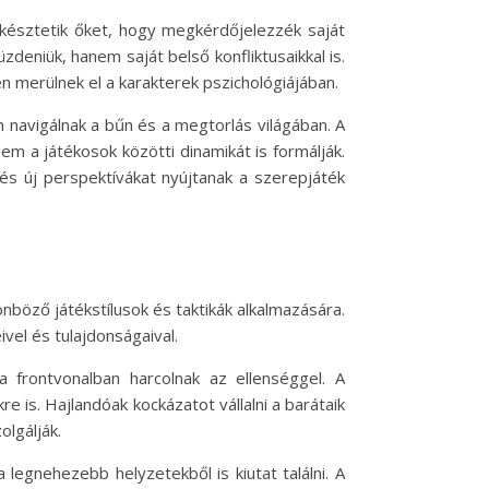
késztetik őket, hogy megkérdőjelezzék saját
deniük, hanem saját belső konfliktusaikkal is.
 merülnek el a karakterek pszichológiájában.
 navigálnak a bűn és a megtorlás világában. A
em a játékosok közötti dinamikát is formálják.
és új perspektívákat nyújtanak a szerepjáték
nböző játékstílusok és taktikák alkalmazására.
vel és tulajdonságaival.
 frontvonalban harcolnak az ellenséggel. A
is. Hajlandóak kockázatot vállalni a barátaik
olgálják.
legnehezebb helyzetekből is kiutat találni. A