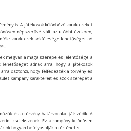
lmény is. A játékosok különböző karaktereket
különösen népszerűvé vált az utóbbi években,
lönféle karakterek sokfélesége lehetőséget ad
at.
ernek megvan a maga szerepe és jelentősége a
s lehetőséget adnak arra, hogy a játékosok
arra ösztönzi, hogy felfedezzék a törvény és
sület kampány karaktereit és azok szerepét a
özők és a törvény határvonalán játszódik. A
 szerint cselekszenek. Ez a kampány különösen
ációk hogyan befolyásolják a történetet.