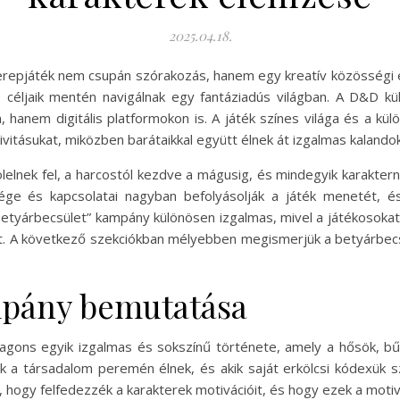
2025.04.18.
epjáték nem csupán szórakozás, hanem egy kreatív közösségi é
k és céljaik mentén navigálnak egy fantáziadús világban. A D&D 
, hanem digitális platformokon is. A játék színes világa és a kü
ivitásukat, miközben barátaikkal együtt élnek át izgalmas kalandok
 ölelnek fel, a harcostól kezdve a mágusig, és mindegyik karakt
sége és kapcsolatai nagyban befolyásolják a játék menetét, é
etyárbecsület” kampány különösen izgalmas, mivel a játékosokat 
ait. A következő szekciókban mélyebben megismerjük a betyárbec
mpány bemutatása
ons egyik izgalmas és sokszínű története, amely a hősök, bűn
kik a társadalom peremén élnek, és akik saját erkölcsi kódexük
 hogy felfedezzék a karakterek motivációit, és hogy ezek a motiv