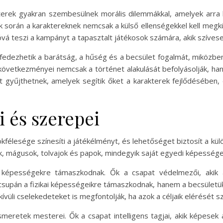
terek gyakran szembesülnek morális dilemmákkal, amelyek arra 
k során a karaktereknek nemcsak a külső ellenségekkel kell megküz
á teszi a kampányt a tapasztalt játékosok számára, akik szívesen
edezhetik a barátság, a hűség és a becsület fogalmát, miközben
következményei nemcsak a történet alakulását befolyásolják, han
 gyűjthetnek, amelyek segítik őket a karakterek fejlődésében, 
i és szerepei
élesége színesíti a játékélményt, és lehetőséget biztosít a külö
k, mágusok, tolvajok és papok, mindegyik saját egyedi képességei
i képességekre támaszkodnak. Ők a csapat védelmezői, akik a
pán a fizikai képességeikre támaszkodnak, hanem a becsületükre 
üli cselekedeteket is megfontolják, ha azok a céljaik elérését sz
retek mesterei. Ők a csapat intelligens tagjai, akik képesek a 