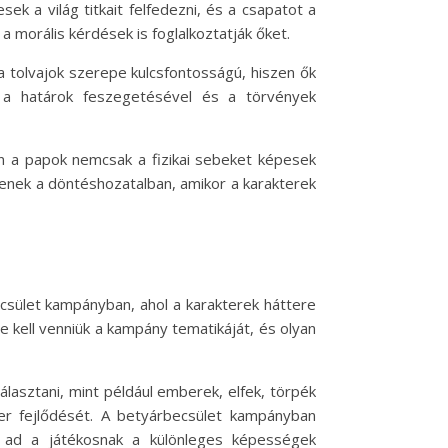
 a világ titkait felfedezni, és a csapatot a
a morális kérdések is foglalkoztatják őket.
a tolvajok szerepe kulcsfontosságú, hiszen ők
n a határok feszegetésével és a törvények
n a papok nemcsak a fizikai sebeket képesek
gítenek a döntéshozatalban, amikor a karakterek
csület kampányban, ahol a karakterek háttere
 kell venniük a kampány tematikáját, és olyan
választani, mint például emberek, elfek, törpék
ter fejlődését. A betyárbecsület kampányban
et ad a játékosnak a különleges képességek