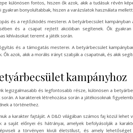
 különösen fontos, hiszen ők azok, akik a tudásuk révén képesek
 gyakran bonyolultabbak, hiszen a varázslatok használata mellett 
a lopás és a rejtőzködés mesterei. A betyárbecsület kampányban 
ésében és a csapat rejtett akcióiban segítenek. Ők gyakra
as kihívásokat teremt a játék során.
gyógyítás és a támogatás mesterei. A betyárbecsület kampányba
ik. Ők azok, akik a morális irányt szabják a csapatnak, és akik se
betyárbecsület kampányhoz
k legizgalmasabb és legfontosabb része, különösen a betyárbe
 során. A karakterek létrehozása során a játékosoknak figyelembe
ednek a történethez.
niuk a karakter fajtáját. A D&D világában számos faj közül lehet 
 a saját előnyei és hátrányai, amelyek befolyásolják a karak
képviseli a törvényen kívüli életstílust, és amely lehetőség