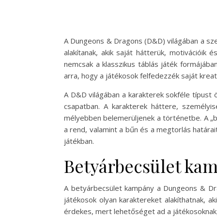
A Dungeons & Dragons (D&D) világában a szer
alakítanak, akik saját hátterük, motivációi
nemcsak a klasszikus táblás játék formájában
arra, hogy a játékosok felfedezzék saját kreat
A D&D világában a karakterek sokféle típust
csapatban. A karakterek háttere, személyi
mélyebben belemerüljenek a történetbe. A „b
a rend, valamint a bűn és a megtorlás határ
játékban.
Betyárbecsület ka
A betyárbecsület kampány a Dungeons & Drag
játékosok olyan karaktereket alakíthatnak, a
érdekes, mert lehetőséget ad a játékosoknak,