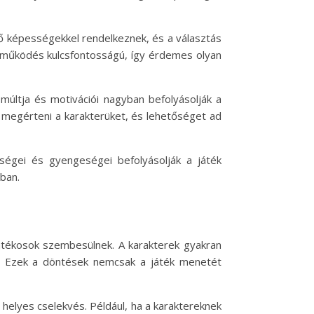
ző képességekkel rendelkeznek, és a választás
ttműködés kulcsfontosságú, így érdemes olyan
múltja és motivációi nagyban befolyásolják a
n megérteni a karakterüket, és lehetőséget ad
sségei és gyengeségei befolyásolják a játék
ban.
átékosok szembesülnek. A karakterek gyakran
mű. Ezek a döntések nemcsak a játék menetét
 helyes cselekvés. Például, ha a karaktereknek