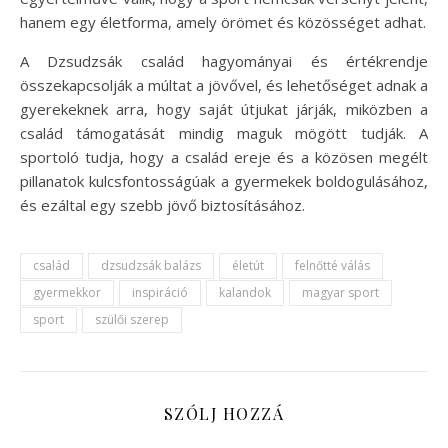
hanem egy életforma, amely örömet és közösséget adhat.
A Dzsudzsák család hagyományai és értékrendje
összekapcsolják a múltat a jövővel, és lehetőséget adnak a
gyerekeknek arra, hogy saját útjukat járják, miközben a
család támogatását mindig maguk mögött tudják. A
sportoló tudja, hogy a család ereje és a közösen megélt
pillanatok kulcsfontosságúak a gyermekek boldogulásához,
és ezáltal egy szebb jövő biztosításához.
család
dzsudzsák balázs
életút
felnőtté válás
gyermekkor
inspiráció
kalandok
magyar sport
sport
szülői szerep
SZÓLJ HOZZÁ