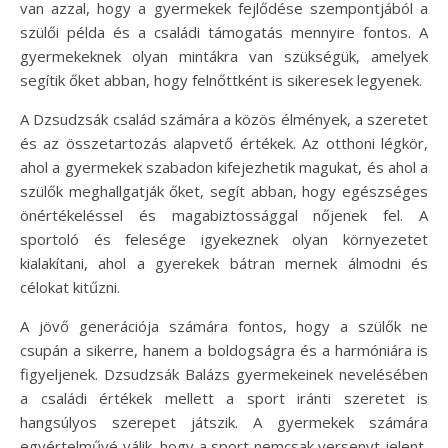
van azzal, hogy a gyermekek fejlődése szempontjából a
szülői példa és a családi támogatás mennyire fontos. A
gyermekeknek olyan mintákra van szükségük, amelyek
segítik őket abban, hogy felnőttként is sikeresek legyenek.
A Dzsudzsák család számára a közös élmények, a szeretet
és az összetartozás alapvető értékek. Az otthoni légkör,
ahol a gyermekek szabadon kifejezhetik magukat, és ahol a
szülők meghallgatják őket, segít abban, hogy egészséges
önértékeléssel és magabiztossággal nőjenek fel. A
sportoló és felesége igyekeznek olyan környezetet
kialakítani, ahol a gyerekek bátran mernek álmodni és
célokat kitűzni.
A jövő generációja számára fontos, hogy a szülők ne
csupán a sikerre, hanem a boldogságra és a harmóniára is
figyeljenek. Dzsudzsák Balázs gyermekeinek nevelésében
a családi értékek mellett a sport iránti szeretet is
hangsúlyos szerepet játszik. A gyermekek számára
egyértelművé válik, hogy a sport nemcsak versenyt jelent,