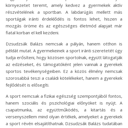
környezetet teremt, amely kedvez a gyermekek aktív
részvételének a sportban. A labdarúgás mellett más
sportágak iránti érdeklődés is fontos lehet, hiszen a
mozgás öröme és az egészséges életmód alapjait már
fiatal korban el kell kezdeni.
Dzsudzsák Balázs nemcsak a pályán, hanem otthon is
példát mutat. A gyermekeinek a sport iránti szeretetét úgy
tudja erősíteni, hogy közösen sportolnak, együtt látogatják
az edzéseket, és támogatóként jelen vannak a gyerekek
sportos tevékenységeiben. Ez a közös élmény nemcsak
szorosabbá teszi a családi kötelékeket, hanem a gyerekek
fejlődését is elősegíti.
A sport nemcsak a fizikai egészség szempontjából fontos,
hanem szociális és pszichológiai előnyöket is nyújt. A
csapatmunka, az együttműködés, a kitartás és a
versenyszellem mind olyan értékek, amelyeket a gyerekek
a sport révén elsajátíthatnak. Dzsudzsák Balázs tudatában