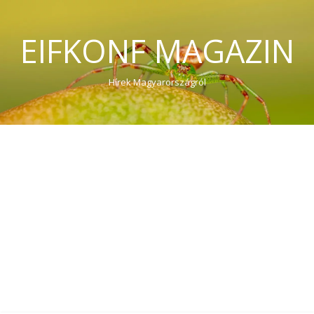
EIFKONF MAGAZIN
Hírek Magyarországról