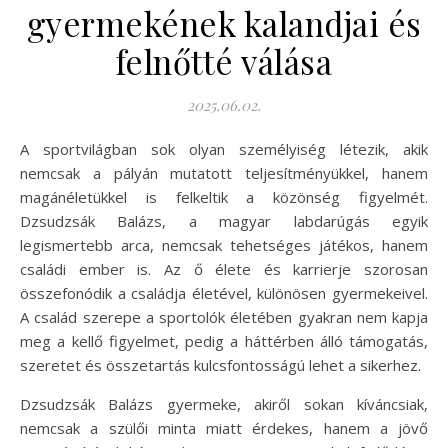
gyermekének kalandjai és
felnőtté válása
2025.06.02.
A sportvilágban sok olyan személyiség létezik, akik
nemcsak a pályán mutatott teljesítményükkel, hanem
magánéletükkel is felkeltik a közönség figyelmét.
Dzsudzsák Balázs, a magyar labdarúgás egyik
legismertebb arca, nemcsak tehetséges játékos, hanem
családi ember is. Az ő élete és karrierje szorosan
összefonódik a családja életével, különösen gyermekeivel.
A család szerepe a sportolók életében gyakran nem kapja
meg a kellő figyelmet, pedig a háttérben álló támogatás,
szeretet és összetartás kulcsfontosságú lehet a sikerhez.
Dzsudzsák Balázs gyermeke, akiről sokan kíváncsiak,
nemcsak a szülői minta miatt érdekes, hanem a jövő