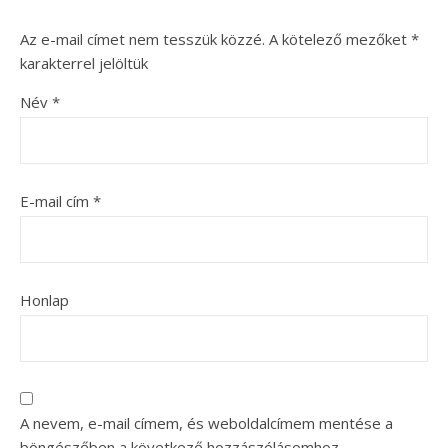
Az e-mail címet nem tesszük közzé.
A kötelező mezőket
*
karakterrel jelöltük
Név
*
E-mail cím
*
Honlap
A nevem, e-mail címem, és weboldalcímem mentése a
böngészőben a következő hozzászólásomhoz.