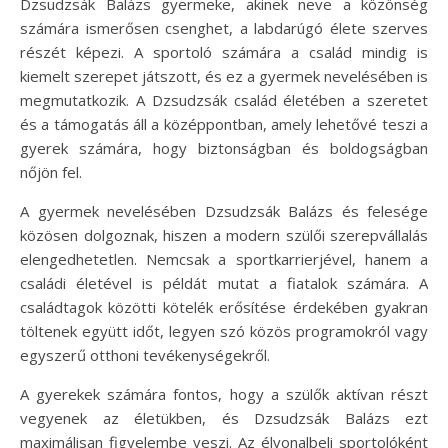
Dzsudzsák Balázs gyermeke, akinek neve a közönség
számára ismerősen csenghet, a labdarúgó élete szerves
részét képezi. A sportoló számára a család mindig is
kiemelt szerepet játszott, és ez a gyermek nevelésében is
megmutatkozik. A Dzsudzsák család életében a szeretet
és a támogatás áll a középpontban, amely lehetővé teszi a
gyerek számára, hogy biztonságban és boldogságban
nőjön fel.
A gyermek nevelésében Dzsudzsák Balázs és felesége
közösen dolgoznak, hiszen a modern szülői szerepvállalás
elengedhetetlen. Nemcsak a sportkarrierjével, hanem a
családi életével is példát mutat a fiatalok számára. A
családtagok közötti kötelék erősítése érdekében gyakran
töltenek együtt időt, legyen szó közös programokról vagy
egyszerű otthoni tevékenységekről.
A gyerekek számára fontos, hogy a szülők aktívan részt
vegyenek az életükben, és Dzsudzsák Balázs ezt
maximálisan figyelembe veszi. Az élvonalbeli sportolóként