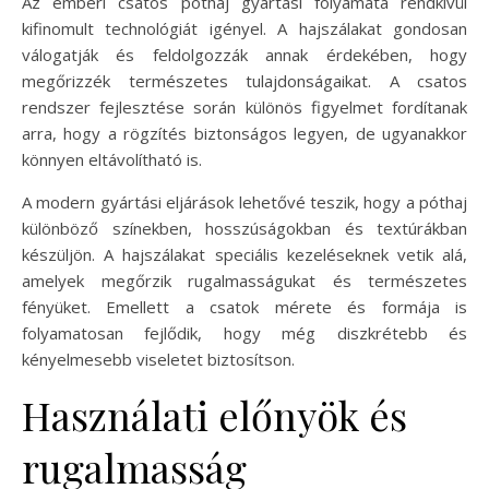
Az emberi csatos póthaj gyártási folyamata rendkívül
kifinomult technológiát igényel. A hajszálakat gondosan
válogatják és feldolgozzák annak érdekében, hogy
megőrizzék természetes tulajdonságaikat. A csatos
rendszer fejlesztése során különös figyelmet fordítanak
arra, hogy a rögzítés biztonságos legyen, de ugyanakkor
könnyen eltávolítható is.
A modern gyártási eljárások lehetővé teszik, hogy a póthaj
különböző színekben, hosszúságokban és textúrákban
készüljön. A hajszálakat speciális kezeléseknek vetik alá,
amelyek megőrzik rugalmasságukat és természetes
fényüket. Emellett a csatok mérete és formája is
folyamatosan fejlődik, hogy még diszkrétebb és
kényelmesebb viseletet biztosítson.
Használati előnyök és
rugalmasság