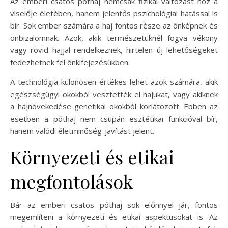
Az emberi csatos póthaj nemcsak fizikai változást hoz a
viselője életében, hanem jelentős pszichológiai hatással is
bír. Sok ember számára a haj fontos része az önképnek és
önbizalomnak. Azok, akik természetüknél fogva vékony
vagy rövid hajjal rendelkeznek, hirtelen új lehetőségeket
fedezhetnek fel önkifejezésükben.
A technológia különösen értékes lehet azok számára, akik
egészségügyi okokból vesztették el hajukat, vagy akiknek
a hajnövekedése genetikai okokból korlátozott. Ebben az
esetben a póthaj nem csupán esztétikai funkcióval bír,
hanem valódi életminőség-javítást jelent.
Környezeti és etikai
megfontolások
Bár az emberi csatos póthaj sok előnnyel jár, fontos
megemlíteni a környezeti és etikai aspektusokat is. Az