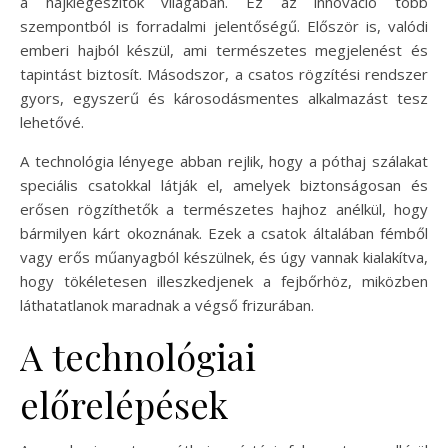
a hajkiegészítők világában. Ez az innováció több
szempontból is forradalmi jelentőségű. Először is, valódi
emberi hajból készül, ami természetes megjelenést és
tapintást biztosít. Másodszor, a csatos rögzítési rendszer
gyors, egyszerű és károsodásmentes alkalmazást tesz
lehetővé.
A technológia lényege abban rejlik, hogy a póthaj szálakat
speciális csatokkal látják el, amelyek biztonságosan és
erősen rögzíthetők a természetes hajhoz anélkül, hogy
bármilyen kárt okoznának. Ezek a csatok általában fémből
vagy erős műanyagból készülnek, és úgy vannak kialakítva,
hogy tökéletesen illeszkedjenek a fejbőrhöz, miközben
láthatatlanok maradnak a végső frizurában.
A technológiai
előrelépések