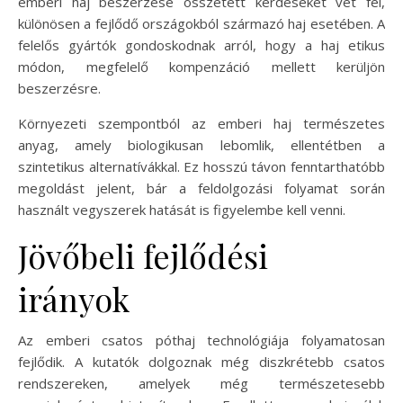
emberi haj beszerzése összetett kérdéseket vet fel,
különösen a fejlődő országokból származó haj esetében. A
felelős gyártók gondoskodnak arról, hogy a haj etikus
módon, megfelelő kompenzáció mellett kerüljön
beszerzésre.
Környezeti szempontból az emberi haj természetes
anyag, amely biologikusan lebomlik, ellentétben a
szintetikus alternatívákkal. Ez hosszú távon fenntarthatóbb
megoldást jelent, bár a feldolgozási folyamat során
használt vegyszerek hatását is figyelembe kell venni.
Jövőbeli fejlődési
irányok
Az emberi csatos póthaj technológiája folyamatosan
fejlődik. A kutatók dolgoznak még diszkrétebb csatos
rendszereken, amelyek még természetesebb