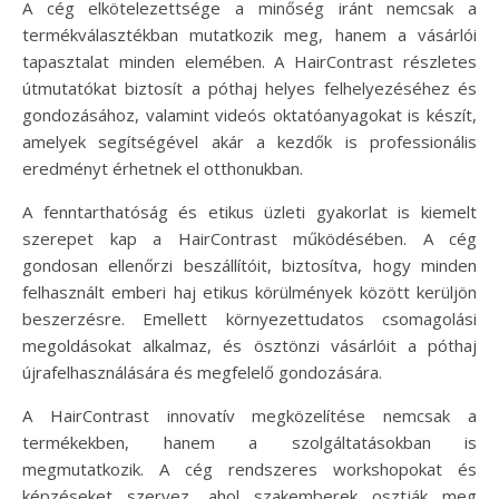
A cég elkötelezettsége a minőség iránt nemcsak a
termékválasztékban mutatkozik meg, hanem a vásárlói
tapasztalat minden elemében. A HairContrast részletes
útmutatókat biztosít a póthaj helyes felhelyezéséhez és
gondozásához, valamint videós oktatóanyagokat is készít,
amelyek segítségével akár a kezdők is professionális
eredményt érhetnek el otthonukban.
A fenntarthatóság és etikus üzleti gyakorlat is kiemelt
szerepet kap a HairContrast működésében. A cég
gondosan ellenőrzi beszállítóit, biztosítva, hogy minden
felhasznált emberi haj etikus körülmények között kerüljön
beszerzésre. Emellett környezettudatos csomagolási
megoldásokat alkalmaz, és ösztönzi vásárlóit a póthaj
újrafelhasználására és megfelelő gondozására.
A HairContrast innovatív megközelítése nemcsak a
termékekben, hanem a szolgáltatásokban is
megmutatkozik. A cég rendszeres workshopokat és
képzéseket szervez, ahol szakemberek osztják meg