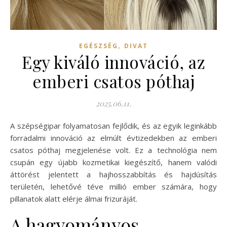
,
EGÉSZSÉG
DIVAT
Egy kiváló innováció, az
emberi csatos póthaj
2025.06.11.
A szépségipar folyamatosan fejlődik, és az egyik leginkább
forradalmi innováció az elmúlt évtizedekben az emberi
csatos póthaj megjelenése volt. Ez a technológia nem
csupán egy újabb kozmetikai kiegészítő, hanem valódi
áttörést jelentett a hajhosszabbítás és hajdúsítás
területén, lehetővé téve millió ember számára, hogy
pillanatok alatt elérje álmai frizuráját.
A hagyományos