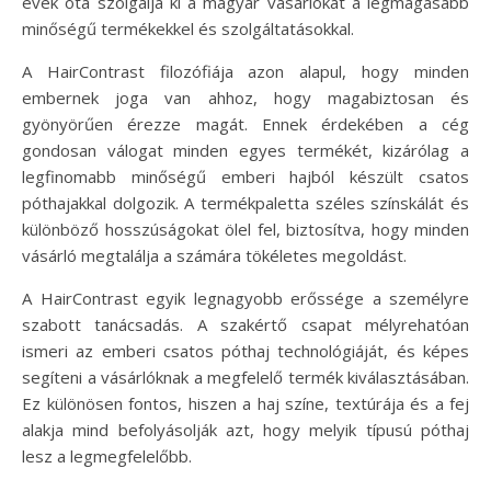
évek óta szolgálja ki a magyar vásárlókat a legmagasabb
minőségű termékekkel és szolgáltatásokkal.
A HairContrast filozófiája azon alapul, hogy minden
embernek joga van ahhoz, hogy magabiztosan és
gyönyörűen érezze magát. Ennek érdekében a cég
gondosan válogat minden egyes termékét, kizárólag a
legfinomabb minőségű emberi hajból készült csatos
póthajakkal dolgozik. A termékpaletta széles színskálát és
különböző hosszúságokat ölel fel, biztosítva, hogy minden
vásárló megtalálja a számára tökéletes megoldást.
A HairContrast egyik legnagyobb erőssége a személyre
szabott tanácsadás. A szakértő csapat mélyrehatóan
ismeri az emberi csatos póthaj technológiáját, és képes
segíteni a vásárlóknak a megfelelő termék kiválasztásában.
Ez különösen fontos, hiszen a haj színe, textúrája és a fej
alakja mind befolyásolják azt, hogy melyik típusú póthaj
lesz a legmegfelelőbb.