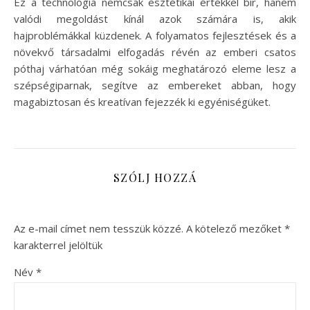
Ez a technológia nemcsak esztétikai értékkel bír, hanem
valódi megoldást kínál azok számára is, akik
hajproblémákkal küzdenek. A folyamatos fejlesztések és a
növekvő társadalmi elfogadás révén az emberi csatos
póthaj várhatóan még sokáig meghatározó eleme lesz a
szépségiparnak, segítve az embereket abban, hogy
magabiztosan és kreatívan fejezzék ki egyéniségüket.
SZÓLJ HOZZÁ
Az e-mail címet nem tesszük közzé.
A kötelező mezőket
*
karakterrel jelöltük
Név
*