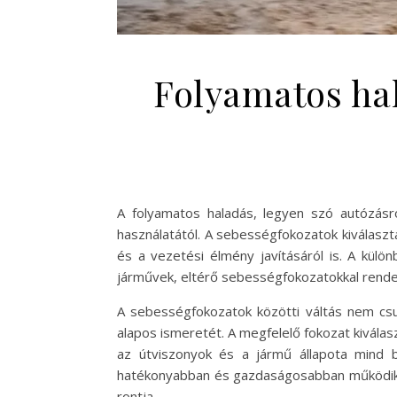
Folyamatos hal
A folyamatos haladás, legyen szó autózásr
használatától. A sebességfokozatok kiválaszt
és a vezetési élmény javításáról is. A kü
járművek, eltérő sebességfokozatokkal rend
A sebességfokozatok közötti váltás nem csu
alapos ismeretét. A megfelelő fokozat kiválas
az útviszonyok és a jármű állapota mind 
hatékonyabban és gazdaságosabban működik, m
rontja.