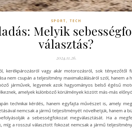
,
SPORT
TECH
adás: Melyik sebességfo
választás?
2024.11.26.
ól, kerékpározásról vagy akár motorozásról, sok tényezőtől 
ása nem csupán a teljesítmény maximalizálásáról szól, hanem a h
lönböző járművek, legyenek azok hagyományos belső égésű mo
elkeznek, amelyek különböző körülmények között más-más előnyö
pán technikai kérdés, hanem egyfajta művészet is, amely meg
ztásával nemcsak a jármű teljesítményét növelhetjük, hanem a biz
befolyásolják a sebességfokozat megválasztását. Ha a megfel
íg a rosszul választott fokozat nemcsak a jármű teljesítmény