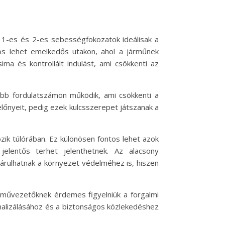
 1-es és 2-es sebességfokozatok ideálisak a
os lehet emelkedős utakon, ahol a járműnek
a és kontrollált indulást, ami csökkenti az
abb fordulatszámon működik, ami csökkenti a
előnyeit, pedig ezek kulcsszerepet játszanak a
ik túlórában. Ez különösen fontos lehet azok
lentős terhet jelenthetnek. Az alacsony
rulhatnak a környezet védelméhez is, hiszen
rművezetőknek érdemes figyelniük a forgalmi
malizálásához és a biztonságos közlekedéshez