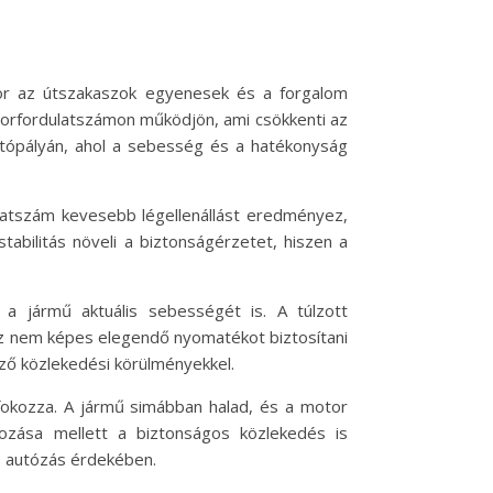
or az útszakaszok egyenesek és a forgalom
torfordulatszámon működjön, ami csökkenti az
tópályán, ahol a sebesség és a hatékonyság
ulatszám kevesebb légellenállást eredményez,
abilitás növeli a biztonságérzetet, hiszen a
a jármű aktuális sebességét is. A túlzott
z nem képes elegendő nyomatékot biztosítani
ző közlekedési körülményekkel.
okozza. A jármű simábban halad, és a motor
zása mellett a biztonságos közlekedés is
s autózás érdekében.