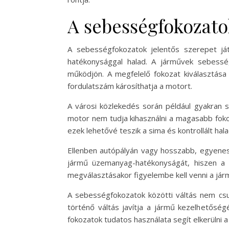
A sebességfokozato
A sebességfokozatok jelentős szerepet já
hatékonysággal halad. A járművek sebesség
működjön. A megfelelő fokozat kiválasztása
fordulatszám károsíthatja a motort.
A városi közlekedés során például gyakran 
motor nem tudja kihasználni a magasabb fokoz
ezek lehetővé teszik a sima és kontrollált ha
Ellenben autópályán vagy hosszabb, egyenes
jármű üzemanyag-hatékonyságát, hiszen a 
megválasztásakor figyelembe kell venni a jár
A sebességfokozatok közötti váltás nem csu
történő váltás javítja a jármű kezelhetőség
fokozatok tudatos használata segít elkerülni