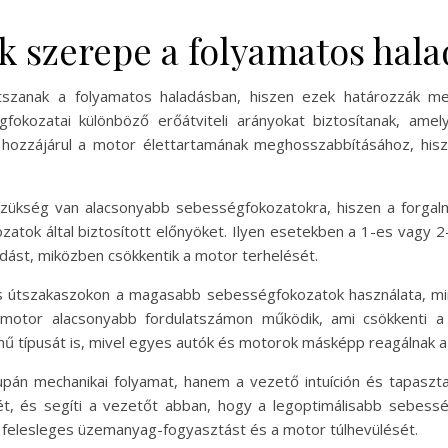
k szerepe a folyamatos hal
tszanak a folyamatos haladásban, hiszen ezek határozzák me
fokozatai különböző erőátviteli arányokat biztosítanak, amel
 hozzájárul a motor élettartamának meghosszabbításához, his
szükség van alacsonyabb sebességfokozatokra, hiszen a forgalm
atok által biztosított előnyöket. Ilyen esetekben a 1-es vagy 2
ladást, miközben csökkentik a motor terhelését.
 útszakaszokon a magasabb sebességfokozatok használata, mint 
motor alacsonyabb fordulatszámon működik, ami csökkenti a
mű típusát is, mivel egyes autók és motorok másképp reagálnak a
pán mechanikai folyamat, hanem a vezető intuíción és tapaszta
ét, és segíti a vezetőt abban, hogy a legoptimálisabb sebess
 a felesleges üzemanyag-fogyasztást és a motor túlhevülését.