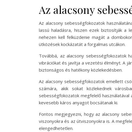
Az alacsony sebess
Az alacsony sebességfokozatok használatána
lassú haladásra, hiszen ezek biztosítják 
nehezen kell felküzdenie magát a dombokon.
ütközések kockázatát a forgalmas utcákon.
Továbbá, az alacsony sebességfokozatok has
vibrációkat és javítja a vezetési élményt. A 
biztonságos és hatékony közlekedésben.
Az alacsony sebességfokozatok emellett csök
számára, akik sokat közlekednek városb
sebességfokozatok megfelelő használatával 
kevesebb káros anyagot bocsátanak ki.
Fontos megjegyezni, hogy az alacsony sebes
viszonyokra és az útviszonyokra is. A megfe
elengedhetetlen.