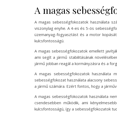
A magas sebességfo
A magas sebességfokozatok használata szá
viszonylag enyhe. A 4-es és 5-ös sebességfo
üzemanyag-fogyasztást és a motor kopását.
kulcsfontosságú.
A magas sebességfokozatok emellett javítják
ami segít a jármű stabilitásának növelésébe
jármű jobban reagál a kormányzásra és a forg
A magas sebességfokozatok használata mel
sebességfokozat használata alacsony sebess
a jármű számára. Ezért fontos, hogy a járműv
A magas sebességfokozatok használata nemc
csendesebben működik, ami kényelmesebbé
kulcsfontosságú, így a sebességfokozatok t