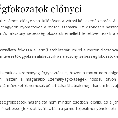
égfokozatok előnyei
k számos előnye van, különösen a városi közlekedés során. Az
a legnagyobb nyomatékot a motor számára. Ez különösen haszn
 Az alacsony sebességfokozatok emellett lehetővé teszik a sim
ználata fokozza a jármű stabilitását, mivel a motor alacsony
járművezetők gyakran alábecsülik az alacsony sebességfokozatok 
kentik az üzemanyag-fogyasztást is, hiszen a motor nem dolgoz
an, hiszen a magasabb üzemanyagköltségek hosszú távon je
a járművezetők nemcsak pénzt takaríthatnak meg, hanem hozzájá
ségfokozatok használata nem minden esetben ideális, és a já
lelő sebességfokozat kiválasztása a jármű teljesítményének opti