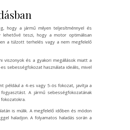
adásban
g, hogy a jármű milyen teljesítménnyel és
y lehetővé teszi, hogy a motor optimálisan
zen a túlzott terhelés vagy a nem megfelelő
i viszonyok és a gyakori megállások miatt a
-es sebességfokozat használata ideális, mivel
például a 4-es vagy 5-ös fokozat, javítja a
 fogyasztást. A jármű sebességfokozatának
 fokozatokra.
latán is múlik. A megfelelő időben és módon
éggel haladjon. A folyamatos haladás során a