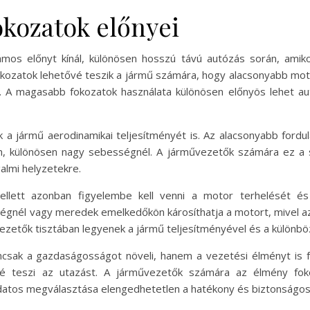
kozatok előnyei
mos előnyt kínál, különösen hosszú távú autózás során, amik
kozatok lehetővé teszik a jármű számára, hogy alacsonyabb mo
 A magasabb fokozatok használata különösen előnyös lehet au
 a jármű aerodinamikai teljesítményét is. Az alacsonyabb ford
n, különösen nagy sebességnél. A járművezetők számára ez a st
almi helyzetekre.
lett azonban figyelembe kell venni a motor terhelését és 
égnél vagy meredek emelkedőkön károsíthatja a motort, mivel a
ezetők tisztában legyenek a jármű teljesítményével és a különbö
sak a gazdaságosságot növeli, hanem a vezetési élményt is f
 teszi az utazást. A járművezetők számára az élmény foko
udatos megválasztása elengedhetetlen a hatékony és biztonságo