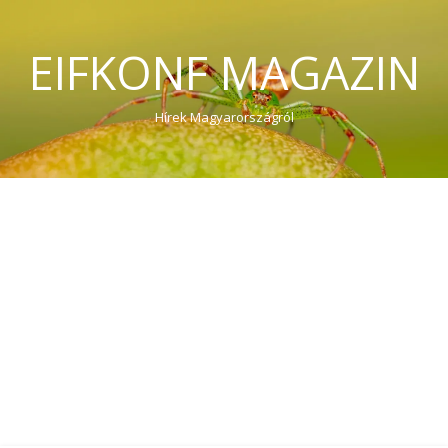
EIFKONF MAGAZIN
Hírek Magyarországról