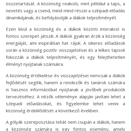
összetartását. A közönség reakciói, mint például a taps, a
nevetés vagy a csend, mind-mind részei a színpadi előadás
dinamikájának, és befolyásolják a diákok teljesítményét.
Ezen kívül a közönség és a diákok közötti interakció is
fontos szerepet játszik. A diákok gyakran érzik a közönség
energiáját, ami inspirálóan hat rájuk. A sikeres előadások
során a közönség pozitív visszajelzései és a lelkes tapsok
fokozzák a diákok teljesítményét, és egy felejthetetlen
élményt nyújtanak számukra.
A közönség értékelése és visszajelzései nemcsak a diákok
fejlődését segítik, hanem a rendezők és tanárok számára
is hasznos információkat nyújtanak a jövőbeli produkciók
tervezéséhez. A nézők véleménye alapján javítani lehet a
színpadi előadásokat, és figyelembe lehet venni a
közönség érdeklődését a következő években.
A gólyák szereposztása tehát nem csupán a diákok, hanem
a közönség számára is egy fontos esemény, amely