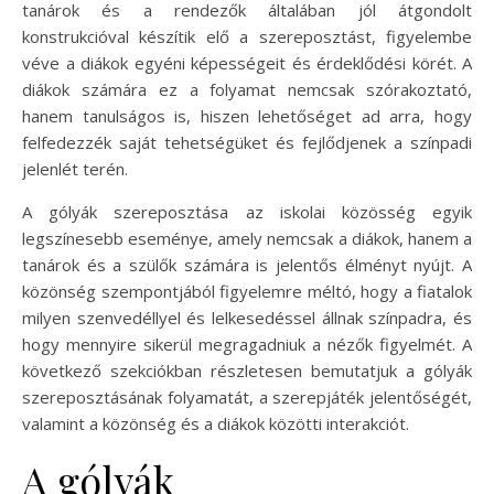
tanárok és a rendezők általában jól átgondolt
konstrukcióval készítik elő a szereposztást, figyelembe
véve a diákok egyéni képességeit és érdeklődési körét. A
diákok számára ez a folyamat nemcsak szórakoztató,
hanem tanulságos is, hiszen lehetőséget ad arra, hogy
felfedezzék saját tehetségüket és fejlődjenek a színpadi
jelenlét terén.
A gólyák szereposztása az iskolai közösség egyik
legszínesebb eseménye, amely nemcsak a diákok, hanem a
tanárok és a szülők számára is jelentős élményt nyújt. A
közönség szempontjából figyelemre méltó, hogy a fiatalok
milyen szenvedéllyel és lelkesedéssel állnak színpadra, és
hogy mennyire sikerül megragadniuk a nézők figyelmét. A
következő szekciókban részletesen bemutatjuk a gólyák
szereposztásának folyamatát, a szerepjáték jelentőségét,
valamint a közönség és a diákok közötti interakciót.
A gólyák