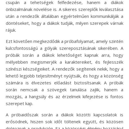
csupán a tehetségek felfedezése, hanem a diákok
önbizalmának növelése is. A sikeres szereplők kiválasztása
után a rendezők általában egyértelműen kommunikálják a
döntéseket, hogy a diákok tudják, milyen szerepek várnak
rájuk.
Ezt követően megkezdődik a próbafolyamat, amely szintén
kulcsfontosságú a gólyák szereposztásának sikerében. A
próbák során a diákok lehetőséget kapnak arra, hogy
mélyebben megismerjék a karaktereiket, és fejlesszék
színészi készségeiket. A rendezők segítenek nekik, hogy a
lehető legjobb teljesítményt nyújtsák, és hogy a közönség
számára is élvezetes előadást biztosítsanak. A próbák
során nemcsak a szövegek tanulása zajlik, hanem a
mozgás, a hangsúly és az érzelmek kifejezése is fontos
szerepet kap.
A próbaidőszak során a diákok közötti kapcsolatok is
erősödnek, hiszen sok időt töltenek együtt, és közösen
dolgoznak a produkción. Ez a közösségi élmény hozzájárul