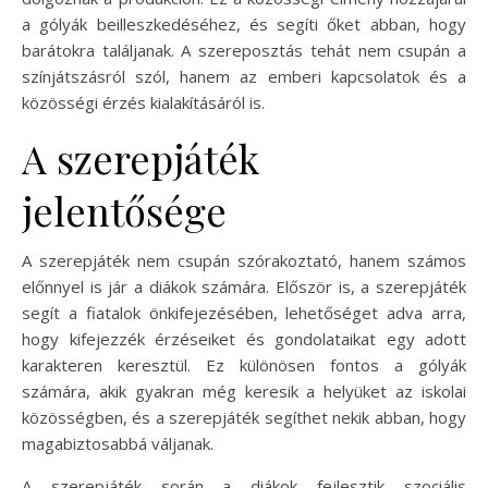
a gólyák beilleszkedéséhez, és segíti őket abban, hogy
barátokra találjanak. A szereposztás tehát nem csupán a
színjátszásról szól, hanem az emberi kapcsolatok és a
közösségi érzés kialakításáról is.
A szerepjáték
jelentősége
A szerepjáték nem csupán szórakoztató, hanem számos
előnnyel is jár a diákok számára. Először is, a szerepjáték
segít a fiatalok önkifejezésében, lehetőséget adva arra,
hogy kifejezzék érzéseiket és gondolataikat egy adott
karakteren keresztül. Ez különösen fontos a gólyák
számára, akik gyakran még keresik a helyüket az iskolai
közösségben, és a szerepjáték segíthet nekik abban, hogy
magabiztosabbá váljanak.
A szerepjáték során a diákok fejlesztik szociális