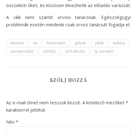
összeköti őket, és közösen élvezhetik az előadás varázsát.
A cikk nem számít orvosi tanácsnak. Egészségügyi
problémák esetén mindenki csak orvos tanácsát fogadja el.
előadás
év
főszereplő
gólyák
játék
kultúra
szereposztás
színház
szórakozás
új szereplő
SZÓLJ HOZZÁ
Az e-mail címet nem tesszük közzé.
A kötelező mezőket
*
karakterrel jelöltük
Név
*