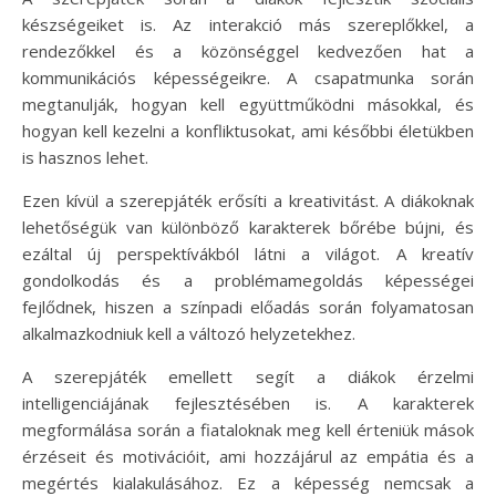
készségeiket is. Az interakció más szereplőkkel, a
rendezőkkel és a közönséggel kedvezően hat a
kommunikációs képességeikre. A csapatmunka során
megtanulják, hogyan kell együttműködni másokkal, és
hogyan kell kezelni a konfliktusokat, ami későbbi életükben
is hasznos lehet.
Ezen kívül a szerepjáték erősíti a kreativitást. A diákoknak
lehetőségük van különböző karakterek bőrébe bújni, és
ezáltal új perspektívákból látni a világot. A kreatív
gondolkodás és a problémamegoldás képességei
fejlődnek, hiszen a színpadi előadás során folyamatosan
alkalmazkodniuk kell a változó helyzetekhez.
A szerepjáték emellett segít a diákok érzelmi
intelligenciájának fejlesztésében is. A karakterek
megformálása során a fiataloknak meg kell érteniük mások
érzéseit és motivációit, ami hozzájárul az empátia és a
megértés kialakulásához. Ez a képesség nemcsak a