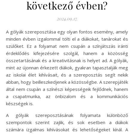
következő évben?
2024.09.17.
A gólyák szereposztása egy olyan fontos esemény, amely
minden évben izgalommal tölti el a diákokat, tanárokat és
szülőket. Ez a folyamat nem csupán a színjátszás iránti
érdeklődés kifejezésére szolgál, hanem a közösség
összetartásának és a kreativitásnak is helyet ad. A gólyák,
mint az újonnan érkezett diákok, gyakran tapasztalják meg
az iskolai élet kihívásait, és a szereposztás segít nekik
abban, hogy beilleszkedjenek a közösségbe. A szerepjáték
által nem csupán a színészi képességeik fejlődnek, hanem
a csapatmunka, az önbizalom és a kommunikációs
készségek is.
A gólyák szereposztásának folyamata különböző
szempontok szerint zajlik, és sok esetben a diákok
számára izgalmas kihívásokat és lehetőségeket kínál. A