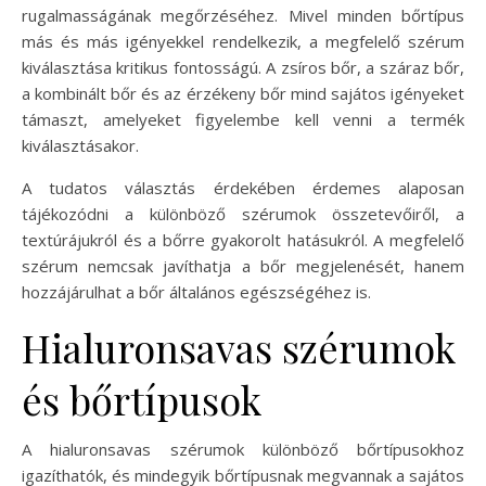
rugalmasságának megőrzéséhez. Mivel minden bőrtípus
más és más igényekkel rendelkezik, a megfelelő szérum
kiválasztása kritikus fontosságú. A zsíros bőr, a száraz bőr,
a kombinált bőr és az érzékeny bőr mind sajátos igényeket
támaszt, amelyeket figyelembe kell venni a termék
kiválasztásakor.
A tudatos választás érdekében érdemes alaposan
tájékozódni a különböző szérumok összetevőiről, a
textúrájukról és a bőrre gyakorolt hatásukról. A megfelelő
szérum nemcsak javíthatja a bőr megjelenését, hanem
hozzájárulhat a bőr általános egészségéhez is.
Hialuronsavas szérumok
és bőrtípusok
A hialuronsavas szérumok különböző bőrtípusokhoz
igazíthatók, és mindegyik bőrtípusnak megvannak a sajátos