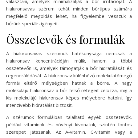
választani, amelyek minimalizálják a bőr irritációját. A
hialuronsavas szérum tehát minden bőrtípus számára
megfelelő megoldás lehet, ha figyelembe vesszük a
bőrünk speciális igényeit.
Összetevők és formulák
A hialuronsavas szérumok hatékonysága nemcsak a
hialuronsav koncentrációján múlik, hanem a többi
összetevőn is, amelyek támogatják a bőr hidratálását és
regenerálódását. A hialuronsav különböző molekulatömegű
formái eltérő mélységben hatnak a bőrre. A nagy
molekulájú hialuronsav a bőr felső rétegeit célozza, míg a
kis molekulájú hialuronsav képes mélyebbre hatolni, így
intenzívebb hidratálást biztosít.
A szérumok formuláiban található egyéb összetevők,
például vitaminok és növényi kivonatok, szintén fontos
szerepet játszanak. Az A-vitamin, C-vitamin vagy a