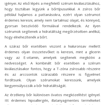
igényei. Az első lépés a megfelelő szérum kiválasztásához,
hogy tisztában legyünk a bőrtípusunkkal. A zsíros bőr
például hajlamos a pattanásokra, ezért olyan szérumot
érdemes keresni, amely nem tartalmaz olajat, és könnyed,
gyorsan beszívódó formulával rendelkezik. Az ilyen
szérumok segítenek a hidratáltság megőrzésében anélkül,
hogy elnehezítenék a bőrt.
A száraz bőr esetében viszont a hialuronsav mellett
érdemes olyan összetevőket is keresni, mint a glicerin
vagy az E-vitamin, amelyek segítenek megkötni a
nedvességet. A kombinált bőr esetében a szérum
kiválasztásakor fontos, hogy a T-zóna zsírosabb részeire
és az arccsontok szárazabb részeire is figyelmet
fordítsunk. Olyan szérumokat keressünk, amelyek
kiegyensúlyozzák a bőr hidratáltságát.
Az érzékeny bőr különösen óvatos megközelítést igényel.
Itt érdemes hipoallergén, illatanyagmentes termékeket