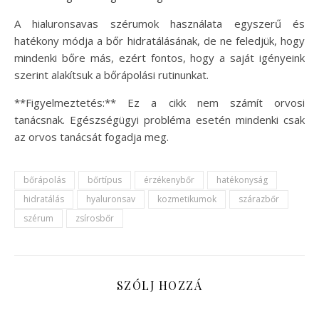
A hialuronsavas szérumok használata egyszerű és
hatékony módja a bőr hidratálásának, de ne feledjük, hogy
mindenki bőre más, ezért fontos, hogy a saját igényeink
szerint alakítsuk a bőrápolási rutinunkat.
**Figyelmeztetés:** Ez a cikk nem számít orvosi
tanácsnak. Egészségügyi probléma esetén mindenki csak
az orvos tanácsát fogadja meg.
bőrápolás
bőrtípus
érzékenybőr
hatékonyság
hidratálás
hyaluronsav
kozmetikumok
szárazbőr
szérum
zsírosbőr
SZÓLJ HOZZÁ