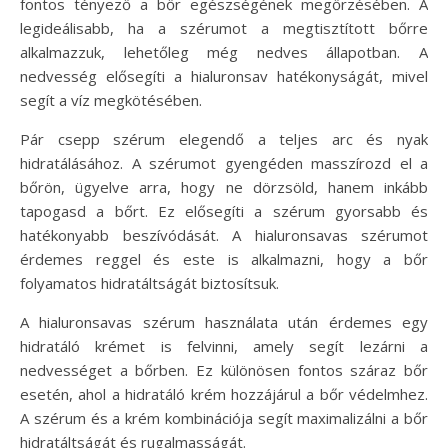
fontos tényező a bőr egészségének megőrzésében. A
legideálisabb, ha a szérumot a megtisztított bőrre
alkalmazzuk, lehetőleg még nedves állapotban. A
nedvesség elősegíti a hialuronsav hatékonyságát, mivel
segít a víz megkötésében.
Pár csepp szérum elegendő a teljes arc és nyak
hidratálásához. A szérumot gyengéden masszírozd el a
bőrön, ügyelve arra, hogy ne dörzsöld, hanem inkább
tapogasd a bőrt. Ez elősegíti a szérum gyorsabb és
hatékonyabb beszívódását. A hialuronsavas szérumot
érdemes reggel és este is alkalmazni, hogy a bőr
folyamatos hidratáltságát biztosítsuk.
A hialuronsavas szérum használata után érdemes egy
hidratáló krémet is felvinni, amely segít lezárni a
nedvességet a bőrben. Ez különösen fontos száraz bőr
esetén, ahol a hidratáló krém hozzájárul a bőr védelmhez.
A szérum és a krém kombinációja segít maximalizálni a bőr
hidratáltságát és rugalmasságát.