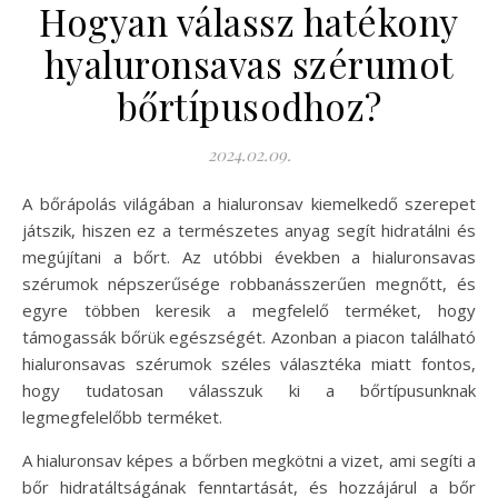
Hogyan válassz hatékony
hyaluronsavas szérumot
bőrtípusodhoz?
2024.02.09.
A bőrápolás világában a hialuronsav kiemelkedő szerepet
játszik, hiszen ez a természetes anyag segít hidratálni és
megújítani a bőrt. Az utóbbi években a hialuronsavas
szérumok népszerűsége robbanásszerűen megnőtt, és
egyre többen keresik a megfelelő terméket, hogy
támogassák bőrük egészségét. Azonban a piacon található
hialuronsavas szérumok széles választéka miatt fontos,
hogy tudatosan válasszuk ki a bőrtípusunknak
legmegfelelőbb terméket.
A hialuronsav képes a bőrben megkötni a vizet, ami segíti a
bőr hidratáltságának fenntartását, és hozzájárul a bőr