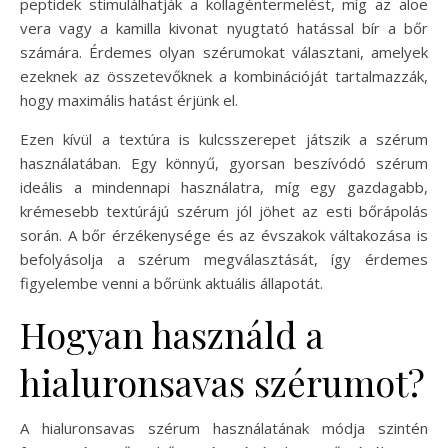
peptidek stimulálhatják a kollagéntermelést, míg az aloe
vera vagy a kamilla kivonat nyugtató hatással bír a bőr
számára. Érdemes olyan szérumokat választani, amelyek
ezeknek az összetevőknek a kombinációját tartalmazzák,
hogy maximális hatást érjünk el.
Ezen kívül a textúra is kulcsszerepet játszik a szérum
használatában. Egy könnyű, gyorsan beszívódó szérum
ideális a mindennapi használatra, míg egy gazdagabb,
krémesebb textúrájú szérum jól jöhet az esti bőrápolás
során. A bőr érzékenysége és az évszakok váltakozása is
befolyásolja a szérum megválasztását, így érdemes
figyelembe venni a bőrünk aktuális állapotát.
Hogyan használd a
hialuronsavas szérumot?
A hialuronsavas szérum használatának módja szintén