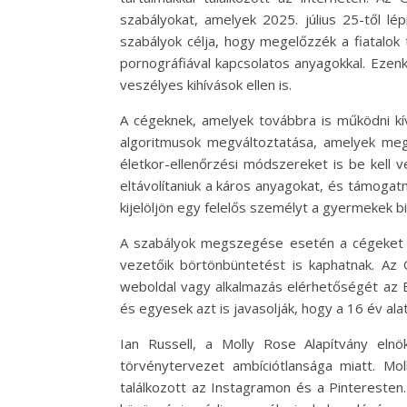
szabályokat, amelyek 2025. július 25-től l
szabályok célja, hogy megelőzzék a fiatalok 
pornográfiával kapcsolatos anyagokkal. Ezenk
veszélyes kihívások ellen is.
A cégeknek, amelyek továbbra is működni kív
algoritmusok megváltoztatása, amelyek megha
életkor-ellenőrzési módszereket is be kell v
eltávolítaniuk a káros anyagokat, és támogatni
kijelöljön egy felelős személyt a gyermekek 
A szabályok megszegése esetén a cégeket akár
vezetőik börtönbüntetést is kaphatnak. Az
weboldal vagy alkalmazás elérhetőségét az E
és egyesek azt is javasolják, hogy a 16 év al
Ian Russell, a Molly Rose Alapítvány elnö
törvénytervezet ambíciótlansága miatt. Mol
találkozott az Instagramon és a Pinteresten