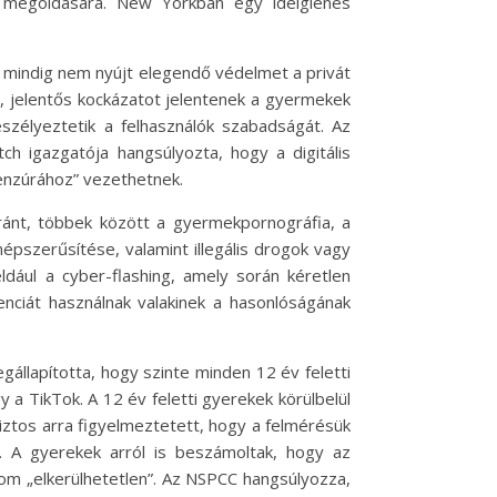
 megoldására. New Yorkban egy ideiglenes
 mindig nem nyújt elegendő védelmet a privát
an, jelentős kockázatot jelentenek a gyermekek
zélyeztetik a felhasználók szabadságát. Az
ch igazgatója hangsúlyozta, hogy a digitális
cenzúrához” vezethetnek.
a iránt, többek között a gyermekpornográfia, a
épszerűsítése, valamint illegális drogok vagy
ldául a cyber-flashing, amely során kéretlen
enciát használnak valakinek a hasonlóságának
gállapította, hogy szinte minden 12 év feletti
a TikTok. A 12 év feletti gyerekek körülbelül
biztos arra figyelmeztetett, hogy a felmérésük
n. A gyerekek arról is beszámoltak, hogy az
lom „elkerülhetetlen”. Az NSPCC hangsúlyozza,