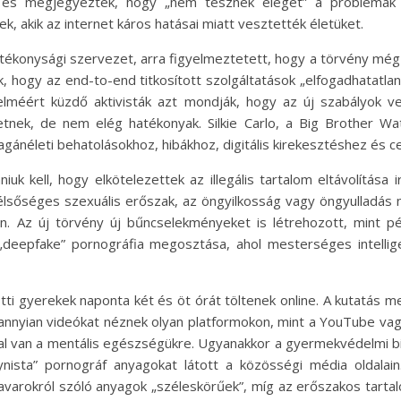
, és megjegyezték, hogy „nem tesznek eleget” a problémák
ek, akik az internet káros hatásai miatt vesztették életüket.
tékonysági szervezet, arra figyelmeztetett, hogy a törvény még
k, hogy az end-to-end titkosított szolgáltatások „elfogadhatatl
méért küzdő aktivisták azt mondják, hogy az új szabályok ves
etnek, de nem elég hatékonyak. Silkie Carlo, a Big Brother Wat
agánéleti behatolásokhoz, hibákhoz, digitális kirekesztéshez és 
iuk kell, hogy elkötelezettek az illegális tartalom eltávolítás
zélsőséges szexuális erőszak, az öngyilkosság vagy öngyulladás n
. Az új törvény új bűncselekményeket is létrehozott, mint pé
a „deepfake” pornográfia megosztása, ahol mesterséges intellig
ti gyerekek naponta két és öt órát töltenek online. A kutatás me
annyian videókat néznek olyan platformokon, mint a YouTube vagy 
ással van a mentális egészségükre. Ugyanakkor a gyermekvédelmi 
nista” pornográf anyagokat látott a közösségi média oldalai
zavarokról szóló anyagok „széleskörűek”, míg az erőszakos tarta