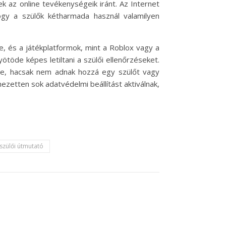
 az online tevékenységeik iránt. Az Internet
hogy a szülők kétharmada használ valamilyen
, és a játékplatformok, mint a Roblox vagy a
ötöde képes letiltani a szülői ellenőrzéseket.
re, hacsak nem adnak hozzá egy szülőt vagy
zetten sok adatvédelmi beállítást aktiválnak,
szülői útmutató