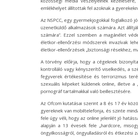
közösségi média veszélyeinek kezelésére
emlékhelyet állítottak fel azoknak a gyerekekn
Az NSPCC, egy gyermekjogokkal foglalkozó jó
üzenetküldő alkalmazások számára. Azt állítjá
számára”. Ezzel szemben a magánélet védel
életkor-ellenőrzési módszerek invazívak leh
életkor-ellenőrzések „biztonsági résekhez, m
A törvény előírja, hogy a cégeknek bizonyítan
kontrolláló vagy kényszerítő viselkedés, a s
fegyverek értékesítése és terrorizmus terén
szexuális képeket küldenek online, illetve 
pornográf tartalmakkal való beillesztésére.
Az Ofcom kutatásai szerint a 8 és 17 év közöt
gyereknek van mobiltelefonja, és szinte mind
fele úgy véli, hogy az online jelenlét jó hat
alapján a 13 évesek fele „hardcore, misogy
öngyilkosságról, öngyulladásról és étkezési 