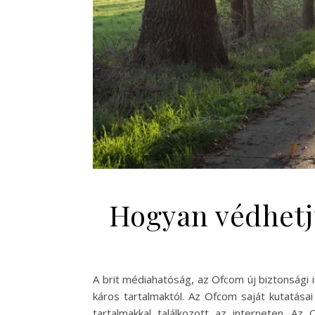
Hogyan védhetj
A brit médiahatóság, az Ofcom új biztonsági 
káros tartalmaktól. Az Ofcom saját kutatása
tartalmakkal találkozott az interneten. A