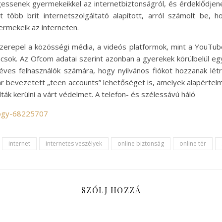
essenek gyermekeikkel az internetbiztonságról, és érdeklődjenek
 több brit internetszolgáltató alapított, arról számolt be, 
yermekeik az interneten.
szerepel a közösségi média, a videós platformok, mint a YouTube
csok. Az Ofcom adatai szerint azonban a gyerekek körülbelül egy
ves felhasználók számára, hogy nyilvános fiókot hozzanak lét
bevezetett „teen accounts” lehetőséget is, amelyek alapértelme
ták kerülni a várt védelmet. A telefon- és szélessávú háló
logy-68225707
internet
internetes veszélyek
online biztonság
online tér
SZÓLJ HOZZÁ