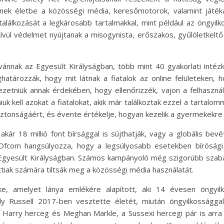
épnek életbe a közösségi média, keresőmotorok, valamint játé
találkozását a legkárosabb tartalmakkal, mint például az öngyilk
ívül védelmet nyújtanak a misogynista, erőszakos, gyűlöletkelt
ánnak az Egyesült Királyságban, több mint 40 gyakorlati intézke
tározzák, hogy mit látnak a fiatalok az online felületeken, h
ezetniük annak érdekében, hogy ellenőrizzék, vajon a felhaszná
uk kell azokat a fiatalokat, akik már találkoztak ezzel a tartalo
biztonságáért, és évente értékelje, hogyan kezelik a gyermekekre
 18 millió font bírsággal is sújthatják, vagy a globális bevét
 Ofcom hangsúlyozza, hogy a legsúlyosabb esetekben bíróság
gyesült Királyságban. Számos kampányoló még szigorúbb szabály
attiak számára tiltsák meg a közösségi média használatát.
ke, amelyet lánya emlékére alapított, aki 14 évesen öngyilk
ly Russell 2017-ben vesztette életét, miután öngyilkossággal
. Harry herceg és Meghan Markle, a Sussexi hercegi pár is arr