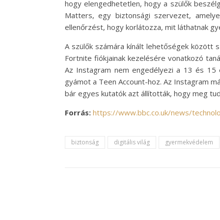
hogy elengedhetetlen, hogy a szülők beszélg
Matters, egy biztonsági szervezet, amelyet
ellenőrzést, hogy korlátozza, mit láthatnak g
A szülők számára kínált lehetőségek között 
Fortnite fiókjainak kezelésére vonatkozó taná
Az Instagram nem engedélyezi a 13 és 15 é
gyámot a Teen Account-hoz. Az Instagram már 
bár egyes kutatók azt állították, hogy meg tud
Forrás:
https://www.bbc.co.uk/news/techno
biztonság
digitális világ
gyermekvédelem