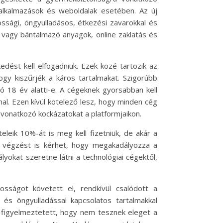
kalkalmazások és weboldalak esetében. Az új
ossági, öngyulladásos, étkezési zavarokkal és
ő vagy bántalmazó anyagok, online zaklatás és
dést kell elfogadniuk. Ezek közé tartozik az
ogy kiszűrjék a káros tartalmakat. Szigorúbb
ló 18 év alatti-e. A cégeknek gyorsabban kell
mmal. Ezen kívül kötelező lesz, hogy minden cég
 vonatkozó kockázatokat a platformjaikon.
eleik 10%-át is meg kell fizetniük, de akár a
i végzést is kérhet, hogy megakadályozza a
okat szeretne látni a technológiai cégektől,
osságot követett el, rendkívül csalódott a
 és öngyulladással kapcsolatos tartalmakkal
a figyelmeztetett, hogy nem tesznek eleget a