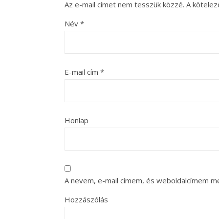
Az e-mail címet nem tesszük közzé.
A kötele
Név
*
E-mail cím
*
Honlap
A nevem, e-mail címem, és weboldalcímem m
Hozzászólás