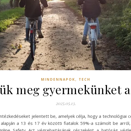
,
MINDENNAPOK
TECH
ük meg gyermekünket az
2025.05.13.
intézkedéseket jelentett be, amelyek célja, hogy a technológiai 
i alapján a 13 és 17 év közötti fiatalok 59%-a számolt be arról
z Online Safety Act végrehajtásának részeként a hatóság vég