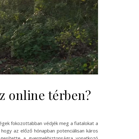
 online térben?
cégek fokozottabban védjék meg a fiatalokat a
, hogy az előző hónapban potenciálisan káros
legesítette a gyermekbiztonságra vonatkozó