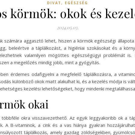
,
DIVAT
EGÉSZSÉG
os körmök: okok és kezel
2024.05.03.
 számára aggasztó lehet, hiszen a körmök egészségi állapota so
gg, beleértve a táplálkozást, a higiéniai szokásokat és a körn
jelezhetnek valamilyen mögöttes egészségügyi problémát is. 
hiszen a megelőzés mindig jobb, mint a gyógyítás.
 érdemes odafigyelni a megfelelő táplálkozásra, a vitaminok
dás különböző okok miatt alakulhat ki, és a kezelés módja is válto
 a lehetséges kezelési lehetőségeket, hogy mindenki megtalálhas
örmök okai
többféle okra visszavezethető. Az egyik leggyakoribb ok a tá
ik. A B-vitaminok, a cink és a vas hiánya gyakran hozzájárul
ensúlyozott táplálkozás, amely gazdag zöldségekben, gyümölcsö