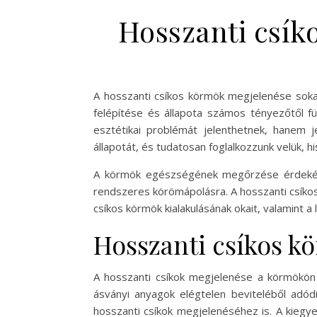
Hosszanti csík
A hosszanti csíkos körmök megjelenése sokak
felépítése és állapota számos tényezőtől fü
esztétikai problémát jelenthetnek, hanem 
állapotát, és tudatosan foglalkozzunk velük, 
A körmök egészségének megőrzése érdekében
rendszeres körömápolásra. A hosszanti csíkoso
csíkos körmök kialakulásának okait, valamint
Hosszanti csíkos k
A hosszanti csíkok megjelenése a körmökön 
ásványi anyagok elégtelen beviteléből adód
hosszanti csíkok megjelenéséhez is. A kiegy