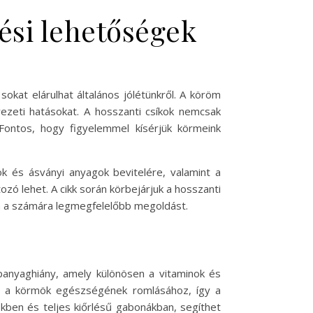
ési lehetőségek
kat elárulhat általános jólétünkről. A köröm
yezeti hatásokat. A hosszanti csíkok nemcsak
Fontos, hogy figyelemmel kísérjük körmeink
 és ásványi anyagok bevitelére, valamint a
zó lehet. A cikk során körbejárjuk a hosszanti
sa a számára legmegfelelőbb megoldást.
panyaghiány, amely különösen a vitaminok és
hat a körmök egészségének romlásához, így a
kben és teljes kiőrlésű gabonákban, segíthet