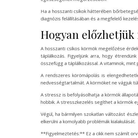
Ha a hosszanti csíkok hátterében bőrbetegsé
diagnózis felállításában és a megfelelő kezel
Hogyan előzhetjük 
A hosszanti csíkos körmök megelőzése érdek
táplálkozás. Figyeljünk arra, hogy étrendü
összefügg a táplálkozással. A vitaminok, min
A rendszeres körömápolás is elengedhetetl
nedvességtartalmát. A körmöket ne vágjuk túl 
A stressz is befolyásolhatja a körmök állapo
hobbik. A stresszkezelés segíthet a körmök
Végül, ha bármilyen szokatlan változást észl
elkerülni a komolyabb problémák kialakulását.
**Figyelmeztetés:** Ez a cikk nem számít orv