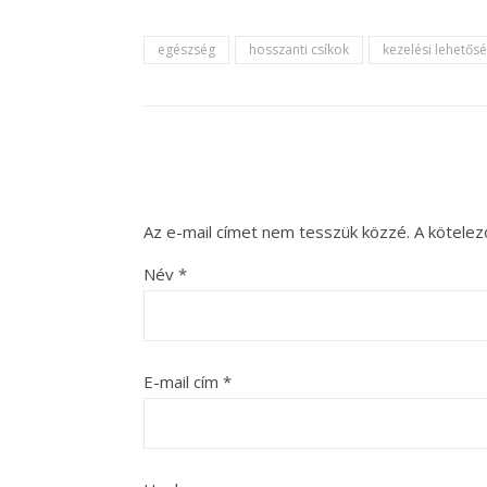
egészség
hosszanti csíkok
kezelési lehetős
Az e-mail címet nem tesszük közzé.
A kötele
Név
*
E-mail cím
*