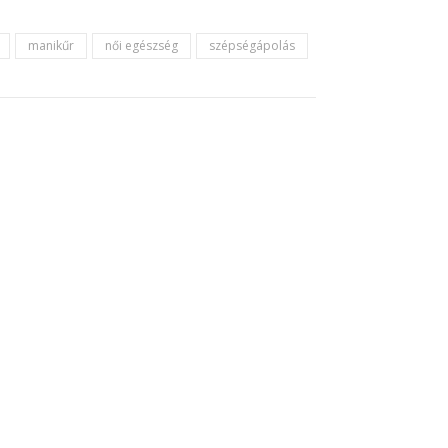
manikűr
női egészség
szépségápolás