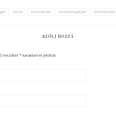
égek
köröm
körömápolás
körömbetegségek
körömtrendek
SZÓLJ HOZZÁ
ző mezőket
*
karakterrel jelöltük