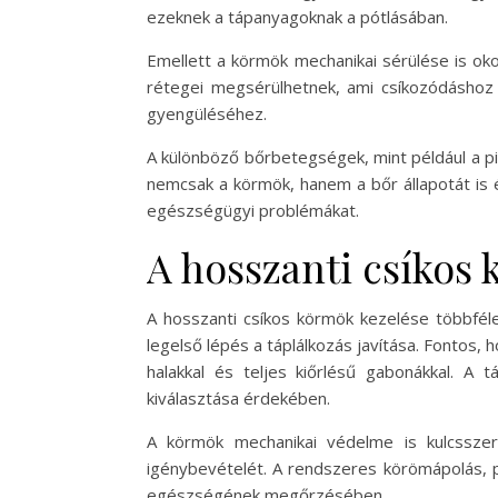
ezeknek a tápanyagoknak a pótlásában.
Emellett a körmök mechanikai sérülése is ok
rétegei megsérülhetnek, ami csíkozódáshoz 
gyengüléséhez.
A különböző bőrbetegségek, mint például a p
nemcsak a körmök, hanem a bőr állapotát is é
egészségügyi problémákat.
A hosszanti csíkos 
A hosszanti csíkos körmök kezelése többféle
legelső lépés a táplálkozás javítása. Fontos, 
halakkal és teljes kiőrlésű gabonákkal. A 
kiválasztása érdekében.
A körmök mechanikai védelme is kulcsszer
igénybevételét. A rendszeres körömápolás, p
egészségének megőrzésében.