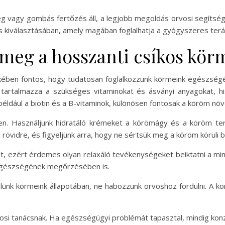
g vagy gombás fertőzés áll, a legjobb megoldás orvosi segítsé
és kiválasztásában, amely magában foglalhatja a gyógyszeres terá
meg a hosszanti csíkos kör
ében fontos, hogy tudatosan foglalkozzunk körmeink egészségév
nk tartalmazza a szükséges vitaminokat és ásványi anyagokat, 
t például a biotin és a B-vitaminok, különösen fontosak a köröm 
en. Használjunk hidratáló krémeket a körömágy és a köröm te
rövidre, és figyeljünk arra, hogy ne sértsük meg a köröm körüli b
tát, ezért érdemes olyan relaxáló tevékenységeket beiktatni a mi
 egészségének megőrzésében is.
elünk körmeink állapotában, ne habozzunk orvoshoz fordulni. A ko
osi tanácsnak. Ha egészségügyi problémát tapasztal, mindig konzu