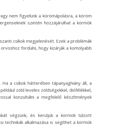
 vagy nem figyelünk a körömápolásra, a köröm
tergenseknek szintén hozzájárulhat a körmök
szanti csíkok megjelenését. Ezek a problémák
 orvoshoz fordulni, hogy kizárják a komolyabb
 Ha a csíkok hátterében tápanyaghiány áll, a
például zöld leveles zöldségekkel, diófélékkel,
vossal konzultálni a megfelelő készítmények
kát végzünk, és kerüljük a körmök túlzott
i technikák alkalmazása is segíthet a körmök