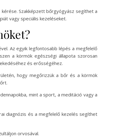
g kérése. Szakképzett bőrgyógyász segíthet a
piát vagy speciális kezeléseket.
möket?
el. Az egyik legfontosabb lépés a megfelelő
hiszen a körmök egészségi állapota szorosan
növekedéséhez és erősségéhez.
rületén, hogy megőrizzük a bőr és a körmök
őrt.
ndennapokba, mint a sport, a meditáció vagy a
rai diagnózis és a megfelelő kezelés segíthet
ltáljon orvosával.