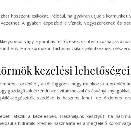
ozhat hosszanti csíkokat. Például, ha gyakran ütjük a körmünket
vezethet. A gyakori expozíció a víznek, vegyszereknek és de
ikkelysömör vagy a gombás fertőzések, szintén okozhatják a hos
rinthetik. Ha a körmökön tartósan csíkok jelentkeznek, célszerű
körmök kezelési lehetőségei
 módon történhet, attól függően, hogy mi okozza a problémát.
hogy gazdagítsuk étrendünket vitaminokkal és ásványi anyagokkal, 
táplálékkiegészítők szedése is hasznos lehet, de érdemes or
epet játszik a kezelésben. Használjunk kesztyűt, ha házimun
éldául a hidratáló krémek használata és a megfelelő körömvágás