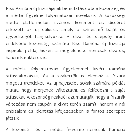
Kiss Ramóna új frizurájának bemutatása óta a közönség és
a média figyelme folyamatosan növekszik. A közösségi
média platformokon számos komment és dicséret
érkezett az új stílusra, amely a színésznő báját és
egyediségét hangsúlyozza. A divat és szépség iránt
érdeklődő közönség számára Kiss Ramóna új frizurája
inspiráló példa, hiszen a megjelenése nemcsak divatos,
hanem karakteres is.
A média folyamatosan figyelemmel kíséri Ramóna
stílusváltozásait, és a szakértők is elemzik a frizura
mögötti trendeket. Az új hajviselet sokak számára példát
mutat, hogy merjenek változtatni, és felfedezni a saját
stílusukat. A közönség reakciói azt mutatják, hogy a frizurák
változása nem csupán a divat terén számít, hanem a női
önbizalom és identitás kifejezésében is fontos szerepet
játszik.
A közönség és a média figyelme nemcsak Ramóna