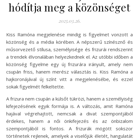
hódítja meg a közönséget
2025.03.26.
Kiss Ramóna megjelenése mindig is figyelmet vonzott a
közönség és a média körében. A népszerű színésznő és
műsorvezető stílusa, személyisége és frizurái rendszerint
a trendek élvonalában helyezkednek el. Az utóbbi időben a
közönség figyelme egy új frizurára irányult, amely nem
csupán friss, hanem merész választás is. Kiss Ramóna a
hajkoronájával új színt vitt a megjelenésébe, és ezzel
sokak figyelmét felkeltette.
A frizura nem csupán a külsőt tükrözi, hanem a személyiség
kifejezésének egyik formája is. A változás, amit Ramóna
hajával végrehajtott, nemcsak a divat szempontjából
érdekes, hanem a női önkifejezés és az önbizalom
szempontjából is fontos. A frizurák mögött sokszor
történetek rejlenek, amelyek a viselőjük életét, hangulatát