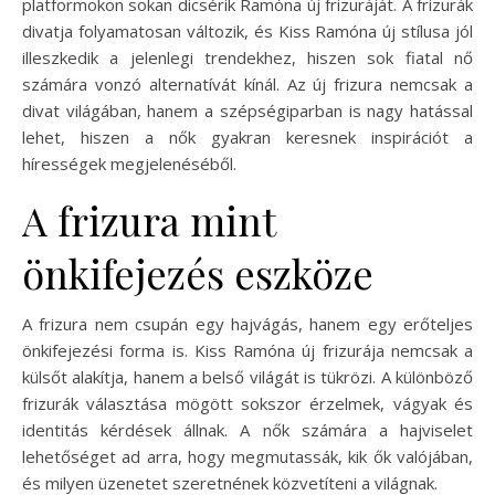
platformokon sokan dicsérik Ramóna új frizuráját. A frizurák
divatja folyamatosan változik, és Kiss Ramóna új stílusa jól
illeszkedik a jelenlegi trendekhez, hiszen sok fiatal nő
számára vonzó alternatívát kínál. Az új frizura nemcsak a
divat világában, hanem a szépségiparban is nagy hatással
lehet, hiszen a nők gyakran keresnek inspirációt a
hírességek megjelenéséből.
A frizura mint
önkifejezés eszköze
A frizura nem csupán egy hajvágás, hanem egy erőteljes
önkifejezési forma is. Kiss Ramóna új frizurája nemcsak a
külsőt alakítja, hanem a belső világát is tükrözi. A különböző
frizurák választása mögött sokszor érzelmek, vágyak és
identitás kérdések állnak. A nők számára a hajviselet
lehetőséget ad arra, hogy megmutassák, kik ők valójában,
és milyen üzenetet szeretnének közvetíteni a világnak.