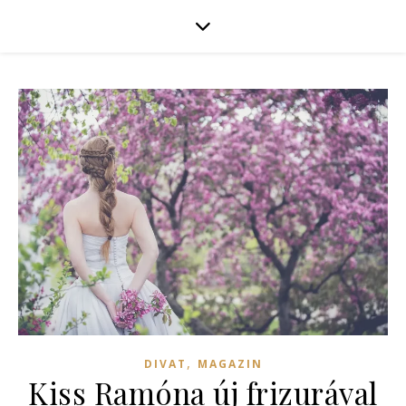
,
DIVAT
MAGAZIN
Kiss Ramóna új frizurával