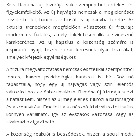
Kiss Ramóna új frizurája sok szempontból érdekes és
figyelemfelkeltő. Az új hajvágás nemcsak a megjelenését
frissítette fel, hanem a stílusát is új irányba terelte. Az
aktuális trendeknek megfelelően választott új frizurája
modern és fiatalos, amely tökéletesen illik a színésznő
karakteréhez. Az új hajstílus a közönség számára is
inspirációt nyújt, hiszen sokan keresnek olyan frizurákat,
amelyek kifejezik egyéniségüket.
A frizura megváltoztatása nemcsak esztétikai szempontból
fontos, hanem pszichológiai hatással is bír. Sok nő
tapasztalja, hogy egy új hajvágás vagy szín jelentős
változást hoz az önbizalmukban. Ramóna új frizurája is ezt
a hatást kelti, hiszen az új megjelenés tükrözi a bátorságot
és a kreativitást. Emellett a színésznő által választott stílus
könnyen variálható, így az évszakok változása vagy az
alkalmakhoz igazítható.
A közönség reakciói is beszédesek, hiszen a social media