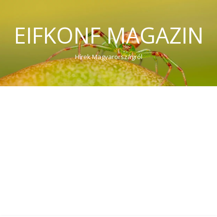
EIFKONF MAGAZIN
Hírek Magyarországról