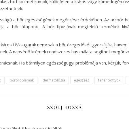
álasztott kozmetikumok, különösen a zsíros vagy komedogén ös
vezethetnek.
ntosságú a bőr egészségének megőrzése érdekében. Az arcbőr hely
atja a bőr állapotát. A bőr típusának megfelelő termékek kiv
A káros UV-sugarak nemcsak a bőr öregedését gyorsítják, hanem 
tnek. A napvédő krémek rendszeres használata segíthet megőriz
tanácsnak. Ha bármilyen egészségügyi problémája van, kérjük, for
k
bőrproblémák
dermatológia
egészség
fehér pöttyök
SZÓLJ HOZZÁ
ző mezőket
*
karakterrel jelöltük