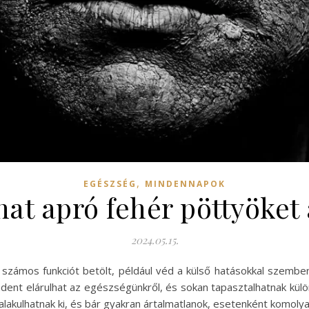
,
EGÉSZSÉG
MINDENNAPOK
at apró fehér pöttyöket
2024.05.15.
számos funkciót betölt, például véd a külső hatásokkal szembe
ndent elárulhat az egészségünkről, és sokan tapasztalhatnak kül
lakulhatnak ki, és bár gyakran ártalmatlanok, esetenként komolya