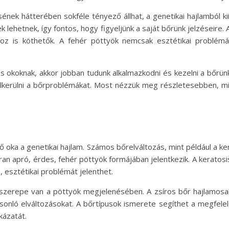
ek hátterében sokféle tényező állhat, a genetikai hajlamból ki
ek lehetnek, így fontos, hogy figyeljünk a saját bőrünk jelzéseire
hoz is köthetők. A fehér pöttyök nemcsak esztétikai problém
okoknak, akkor jobban tudunk alkalmazkodni és kezelni a bőrünket
erülni a bőrproblémákat. Most nézzük meg részletesebben, mi á
 oka a genetikai hajlam. Számos bőrelváltozás, mint például a ker
kran apró, érdes, fehér pöttyök formájában jelentkezik. A keratos
, esztétikai problémát jelenthet.
is szerepe van a pöttyök megjelenésében. A zsíros bőr hajlamos
onló elváltozásokat. A bőrtípusok ismerete segíthet a megfelel
kázatát.