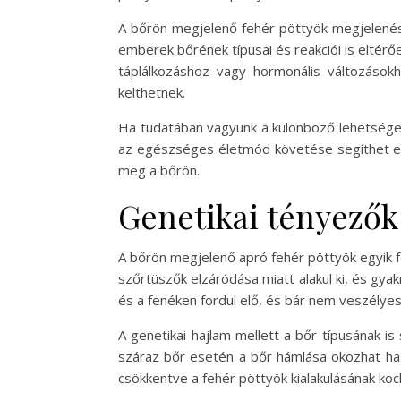
A bőrön megjelenő fehér pöttyök megjelenésén
emberek bőrének típusai és reakciói is eltérő
táplálkozáshoz vagy hormonális változások
kelthetnek.
Ha tudatában vagyunk a különböző lehetséges 
az egészséges életmód követése segíthet elk
meg a bőrön.
Genetikai tényezők
A bőrön megjelenő apró fehér pöttyök egyik fő
szőrtüszők elzáródása miatt alakul ki, és gya
és a fenéken fordul elő, és bár nem veszélyes
A genetikai hajlam mellett a bőr típusának 
száraz bőr esetén a bőr hámlása okozhat has
csökkentve a fehér pöttyök kialakulásának koc