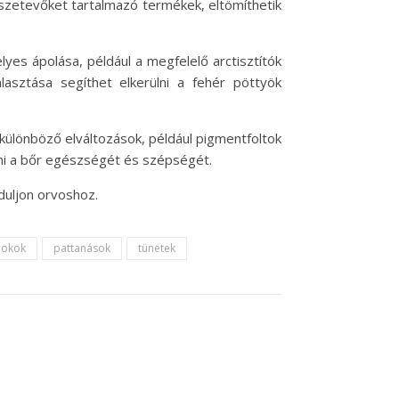
szetevőket tartalmazó termékek, eltömíthetik
es ápolása, például a megfelelő arctisztítók
álasztása segíthet elkerülni a fehér pöttyök
különböző elváltozások, például pigmentfoltok
ni a bőr egészségét és szépségét.
duljon orvoshoz.
okok
pattanások
tünetek