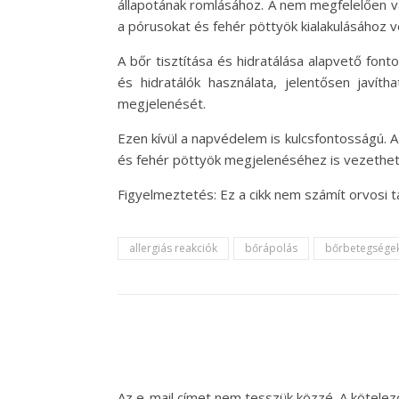
állapotának romlásához. A nem megfelelően v
a pórusokat és fehér pöttyök kialakulásához 
A bőr tisztítása és hidratálása alapvető fo
és hidratálók használata, jelentősen javíth
megjelenését.
Ezen kívül a napvédelem is kulcsfontosságú. 
és fehér pöttyök megjelenéséhez is vezethe
Figyelmeztetés: Ez a cikk nem számít orvosi 
allergiás reakciók
bőrápolás
bőrbetegsége
Az e-mail címet nem tesszük közzé.
A kötele