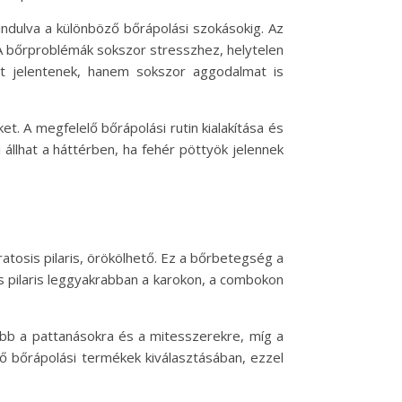
indulva a különböző bőrápolási szokásokig. Az
. A bőrproblémák sokszor stresszhez, helytelen
át jelentenek, hanem sokszor aggodalmat is
. A megfelelő bőrápolási rutin kialakítása és
llhat a háttérben, ha fehér pöttyök jelennek
atosis pilaris, örökölhető. Ez a bőrbetegség a
is pilaris leggyakrabban a karokon, a combokon
abb a pattanásokra és a mitesszerekre, míg a
ő bőrápolási termékek kiválasztásában, ezzel