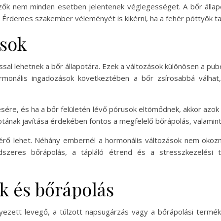
zők nem minden esetben jelentenek véglegességet. A bőr állapo
 Érdemes szakember véleményét is kikérni, ha a fehér pöttyök ta
ások
ssal lehetnek a bőr állapotára. Ezek a változások különösen a pub
rmonális ingadozások következtében a bőr zsírosabbá válha
sére, és ha a bőr felületén lévő pórusok eltömődnek, akkor azok 
otának javítása érdekében fontos a megfelelő bőrápolás, valamin
érő lehet. Néhány embernél a hormonális változások nem okozn
ndszeres bőrápolás, a tápláló étrend és a stresszkezelési 
k és bőrápolás
yezett levegő, a túlzott napsugárzás vagy a bőrápolási termék