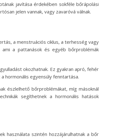
tának javítása érdekében sokféle bőrápolási
rtósan jelen vannak, vagy zavaróvá válnak.
ertás, a menstruációs ciklus, a terhesség vagy
t, ami a pattanások és egyéb bőrproblémák
gyulladást okozhatnak. Ez gyakran apró, fehér
t a hormonális egyensúly fenntartása.
ak észlelhető bőrproblémákat, míg másoknál
technikák segíthetnek a hormonális hatások
ek használata szintén hozzájárulhatnak a bőr