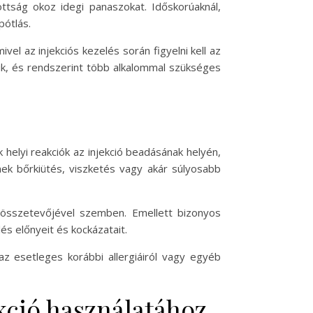
ottság okoz idegi panaszokat. Időskorúaknál,
pótlás.
vel az injekciós kezelés során figyelni kell az
nik, és rendszerint több alkalommal szükséges
 helyi reakciók az injekció beadásának helyén,
tnek bőrkiütés, viszketés vagy akár súlyosabb
ly összetevőjével szemben. Emellett bizonyos
s előnyeit és kockázatait.
az esetleges korábbi allergiáiról vagy egyéb
kció használatához