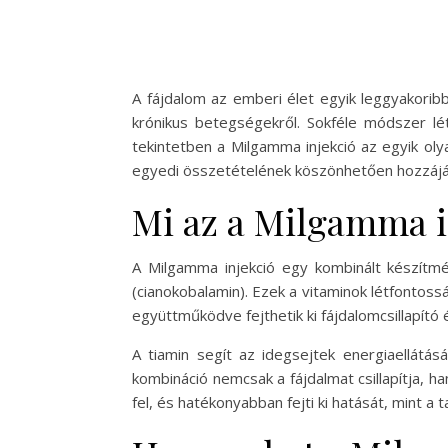
A fájdalom az emberi élet egyik leggyakori
krónikus betegségekről. Sokféle módszer lé
tekintetben a Milgamma injekció az egyik oly
egyedi összetételének köszönhetően hozzájá
Mi az a Milgamma i
A Milgamma injekció egy kombinált készítmén
(cianokobalamin). Ezek a vitaminok létfonto
együttműködve fejthetik ki fájdalomcsillapító
A tiamin segít az idegsejtek energiaellátás
kombináció nemcsak a fájdalmat csillapítja, h
fel, és hatékonyabban fejti ki hatását, mint 