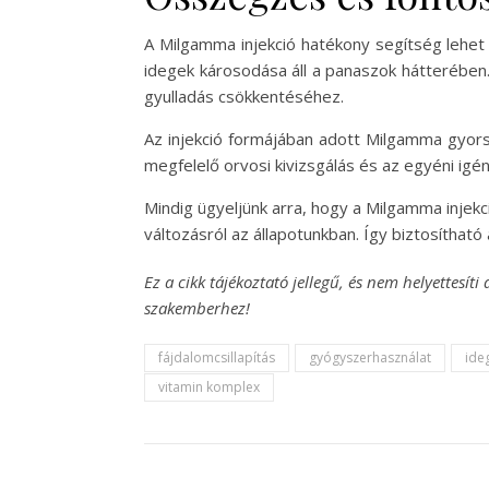
A Milgamma injekció hatékony segítség lehet
idegek károsodása áll a panaszok hátterében. 
gyulladás csökkentéséhez.
Az injekció formájában adott Milgamma gyors
megfelelő orvosi kivizsgálás és az egyéni igény
Mindig ügyeljünk arra, hogy a Milgamma injekc
változásról az állapotunkban. Így biztosítha
Ez a cikk tájékoztató jellegű, és nem helyettes
szakemberhez!
fájdalomcsillapítás
gyógyszerhasználat
ide
vitamin komplex