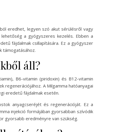
ól eredhet, legyen szó akut sérülésről vagy
ny lehetőség a gyógyszeres kezelés. Ebben a
detű fájdalmak csillapítására. Ez a gyógyszer
ok támogatásához.
kből áll?
amin), B6-vitamin (piridoxin) és B12-vitamin
gek regenerációjához. A Milgamma hatóanyagai
egi eredetű fájdalmak esetén.
rostok anyagcseréjét és regenerációját. Ez a
lgamma injekció formájában gyorsabban szívódik
amikor gyorsabb eredményre van szükség.