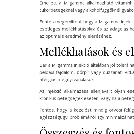
Emellett a Milgamma alkalmazható vitaminhiá
cukorbetegeknél vagy alkoholfüggőknél gyakori
Fontos megemlíteni, hogy a Milgamma injekciót 
esetleges mellékhatásokra és az adagolás hel
az optimális eredmény eléréséhez.
Mellékhatások és el
Bár a Milgamma injekció általában jól tolerál
például fájdalom, bőrpír vagy duzzanat. Ritk
allergiás megnyilvánulások.
Az injekció alkalmazása ellenjavallt olyan 
krónikus betegségek esetén, vagy ha a beteg 
Fontos, hogy a kezelést mindig orvosi felüg
egészségügyi problémáiról. Így minimalizálhat
Összegzés és fonto