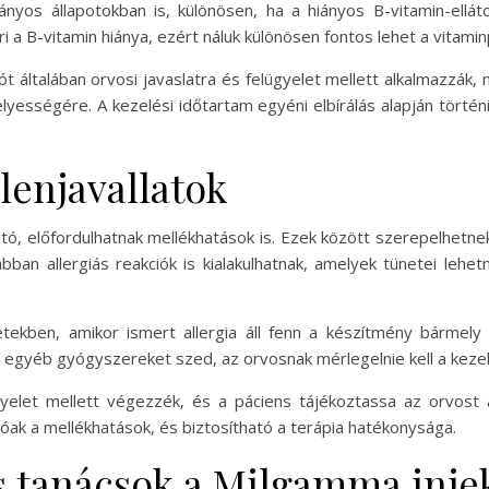
nyos állapotokban is, különösen, ha a hiányos B-vitamin-ellát
 a B-vitamin hiánya, ezért náluk különösen fontos lehet a vitamin
általában orvosi javaslatra és felügyelet mellett alkalmazzák, mi
yességére. A kezelési időtartam egyéni elbírálás alapján törté
lenjavallatok
ható, előfordulhatnak mellékhatások is. Ezek között szerepelhetnek
ábban allergiás reakciók is kialakulhatnak, amelyek tünetei lehe
esetekben, amikor ismert allergia áll fenn a készítmény bárme
egyéb gyógyszereket szed, az orvosnak mérlegelnie kell a kezelé
yelet mellett végezzék, és a páciens tájékoztassa az orvost 
óak a mellékhatások, és biztosítható a terápia hatékonysága.
s tanácsok a Milgamma inje