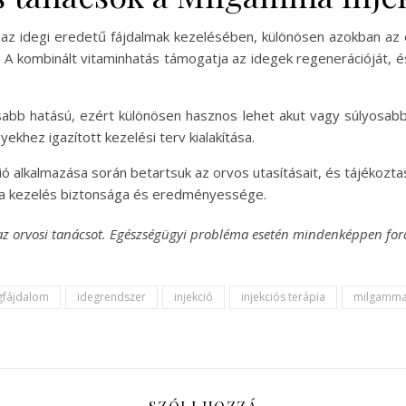
 az idegi eredetű fájdalmak kezelésében, különösen azokban az 
A kombinált vitaminhatás támogatja az idegek regenerációját, és
abb hatású, ezért különösen hasznos lehet akut vagy súlyosabb
ekhez igazított kezelési terv kialakítása.
ió alkalmazása során betartsuk az orvos utasításait, és tájékoz
tó a kezelés biztonsága és eredményessége.
íti az orvosi tanácsot. Egészségügyi probléma esetén mindenképpen f
gfájdalom
idegrendszer
injekció
injekciós terápia
milgamm