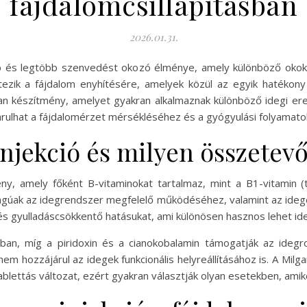
fájdalomcsillapításban
2026.01.31.
bb és legtöbb szenvedést okozó élménye, amely különböző okokb
tezik a fájdalom enyhítésére, amelyek közül az egyik hatéko
an készítmény, amelyet gyakran alkalmaznak különböző idegi ere
rulhat a fájdalomérzet mérsékléséhez és a gyógyulási folyamat
njekció és milyen összetevő
y, amely főként B-vitaminokat tartalmaz, mint a B1-vitamin (ti
sságúak az idegrendszer megfelelő működéséhez, valamint az ide
 és gyulladáscsökkentő hatásukat, ami különösen hasznos lehet id
ában, míg a piridoxin és a cianokobalamin támogatják az ideg
anem hozzájárul az idegek funkcionális helyreállításához is. A Mi
a tablettás változat, ezért gyakran választják olyan esetekben, 