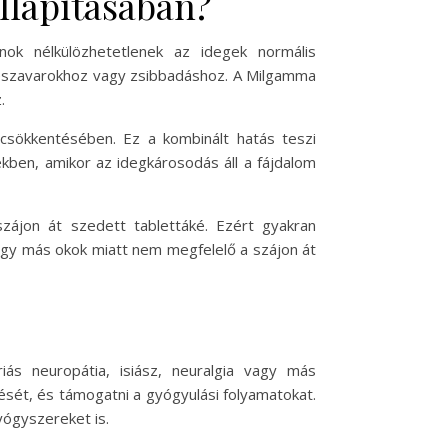
llapításában?
ok nélkülözhetetlenek az idegek normális
zészavarokhoz vagy zsibbadáshoz. A Milgamma
.
k csökkentésében. Ez a kombinált hatás teszi
kben, amikor az idegkárosodás áll a fájdalom
zájon át szedett tablettáké. Ezért gyakran
vagy más okok miatt nem megfelelő a szájon át
iás neuropátia, isiász, neuralgia vagy más
sét, és támogatni a gyógyulási folyamatokat.
yógyszereket is.