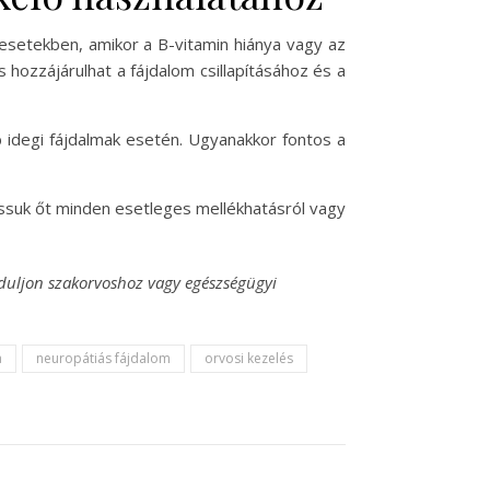
esetekben, amikor a B-vitamin hiánya vagy az
 hozzájárulhat a fájdalom csillapításához és a
 idegi fájdalmak esetén. Ugyanakkor fontos a
tassuk őt minden esetleges mellékhatásról vagy
orduljon szakorvoshoz vagy egészségügyi
a
neuropátiás fájdalom
orvosi kezelés