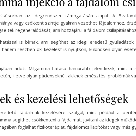
mma injekció a fájdalom csi
lsősorban az idegrendszer támogatásán alapul. A B-vitamin
hiánya vagy csökkent szintje gyakran vezethet fájdalomhoz, ér
gsejtek regenerálódását, ami hozzájárul a fájdalom csillapításához
hatással is bírnak, ami segíthet az idegi eredetű gyulladáso
 hanem részben oki kezelést is nyújtson, különösen olyan esete
májában adott Milgamma hatása hamarabb jelentkezik, mint a s
etén, illetve olyan pácienseknél, akiknek emésztési problémák 
ek és kezelési lehetőségek
redetű fájdalmak kezelésére szolgál, mint például a perifér
mma segíthet csökkenteni a fájdalmat, javítani az idegek működé
gában foglalhat fizikoterápiát, fájdalomcsillapítókat vagy más g