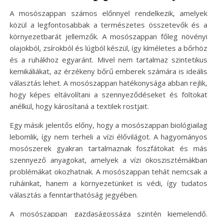
A mosószappan számos előnnyel rendelkezik, amelyek
közül a legfontosabbak a természetes összetevők és a
környezetbarát jellemzők. A mosószappan főleg növényi
olajokból, zsírokból és lúgból készül, így kíméletes a bőrhöz
és a ruhákhoz egyaránt. Mivel nem tartalmaz szintetikus
kemikáliákat, az érzékeny bőrű emberek számára is ideális
választás lehet. A mosószappan hatékonysága abban rejlik,
hogy képes eltávolítani a szennyeződéseket és foltokat
anélkül, hogy károsítaná a textilek rostjait.
Egy másik jelentős előny, hogy a mosószappan biológiailag
lebomlik, így nem terheli a vízi élővilágot. A hagyományos
mosószerek gyakran tartalmaznak foszfátokat és más
szennyező anyagokat, amelyek a vízi ökoszisztémákban
problémákat okozhatnak. A mosószappan tehát nemcsak a
ruháinkat, hanem a környezetünket is védi, így tudatos
választás a fenntarthatóság jegyében.
A mosószappan gazdaságossága szintén kiemelendő.