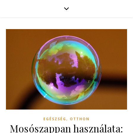
,
EGÉSZSÉG
OTTHON
Mosószappan használata: