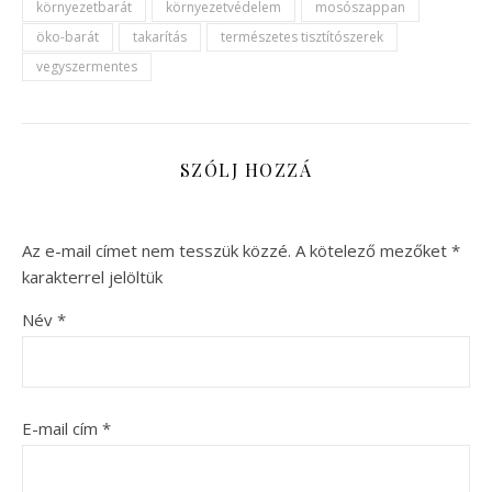
környezetbarát
környezetvédelem
mosószappan
öko-barát
takarítás
természetes tisztítószerek
vegyszermentes
SZÓLJ HOZZÁ
Az e-mail címet nem tesszük közzé.
A kötelező mezőket
*
karakterrel jelöltük
Név
*
E-mail cím
*