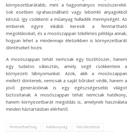
környezetbarátabb, mint a hagyományos mosószereké.
Sok esetben újrahasználható vagy lebomló anyagokból
készül, így csökkenti a műanyag hulladék mennyiségét. Az
emberek egyre inkább keresik a fenntartható
megoldásokat, és a mosószappan tökéletes példája annak,
hogyan lehet a mindennapi életünkben is környezetbarát
döntéseket hozni.
A mosószappan tehát nemcsak egy tisztítószer, hanem
egy tudatos választás, amely segít csökkenteni a
környezeti lábnyomunkat. Azok, akik a mosószappan
mellett döntenek, nemcsak a saját bőrüket védik, hanem a
jövő generációinak is egy egészségesebb világot
biztosítanak. A mosószappan tehát nemcsak hatékony,
hanem környezetbarát megoldás is, amelynek használata
minden háztartásban elérhető.
fenntarthatóság
hatékonyság
házi készítésű