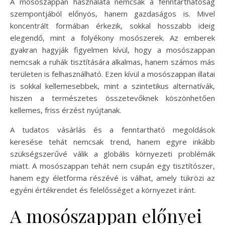
A mosószappan használata nemcsak a fenntarthatóság
szempontjából előnyös, hanem gazdaságos is. Mivel
koncentrált formában érkezik, sokkal hosszabb ideig
elegendő, mint a folyékony mosószerek. Az emberek
gyakran hagyják figyelmen kívül, hogy a mosószappan
nemcsak a ruhák tisztítására alkalmas, hanem számos más
területen is felhasználható. Ezen kívül a mosószappan illatai
is sokkal kellemesebbek, mint a szintetikus alternatívák,
hiszen a természetes összetevőknek köszönhetően
kellemes, friss érzést nyújtanak.
A tudatos vásárlás és a fenntartható megoldások
keresése tehát nemcsak trend, hanem egyre inkább
szükségszerűvé válik a globális környezeti problémák
miatt. A mosószappan tehát nem csupán egy tisztítószer,
hanem egy életforma részévé is válhat, amely tükrözi az
egyéni értékrendet és felelősséget a környezet iránt.
A mosószappan előnyei