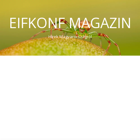
EIFKONF MAGAZIN
Hírek Magyarországról