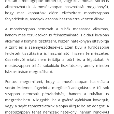
ezután a mosógépbe önthetjük, vagy kézi mosás során is
alkalmazhatjuk. A mosószappan használatát megkönnyíti,
hogy már kaphatóak előre elkészített mosószappan
folyadékok is, amelyek azonnal használatra készen állnak.
A mosószappan nemcsak a ruhák mosására alkalmas,
hanem más területeken is felhasználható. Például kiválóan
alkalmas a konyhai tisztításra, hiszen hatékonyan eltávolítja
a zsírt és a szennyeződéseket. Ezen kívül a fürdőszobai
felületek tisztítására is használható, hiszen természetes
összetevői miatt nem irritálja a bőrt és a légutakat. A
mosószappan tehát sokoldalú tisztítószer, amely minden
háztartásban megtalálható.
Fontos megemlíteni, hogy a mosószappan használata
során érdemes figyelni a megfelelő adagolásra. A túl sok
szappan nemcsak pénzkidobás, hanem a ruhákat is
megterhelheti. A legjobb, ha a gyártó ajánlásait követjük,
vagy a saját tapasztalataink alapján állítjuk be az adagot. A
mosószappan tehát nemcsak hatékony, hanem rendkívül