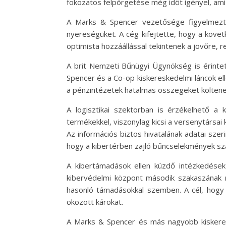
fokozatos felpörgetése még időt igényel, ami 
A Marks & Spencer vezetősége figyelmeztet
nyereségüket. A cég kifejtette, hogy a köve
optimista hozzáállással tekintenek a jövőre, 
A brit Nemzeti Bűnügyi Ügynökség is érinte
Spencer és a Co-op kiskereskedelmi láncok ell
a pénzintézetek hatalmas összegeket költenek
A logisztikai szektorban is érzékelhető a
termékekkel, viszonylag kicsi a versenytársai
Az információs biztos hivatalának adatai szer
hogy a kibertérben zajló bűncselekmények sz
A kibertámadások ellen küzdő intézkedések
kibervédelmi központ második szakaszának ré
hasonló támadásokkal szemben. A cél, hogy 
okozott károkat.
A Marks & Spencer és más nagyobb kiskeres