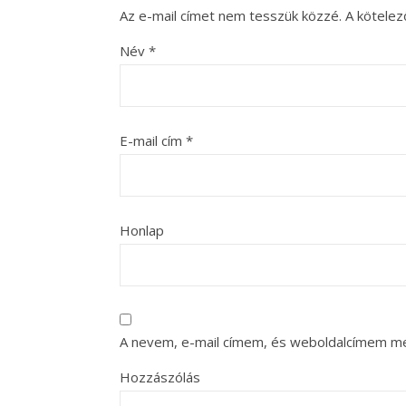
Az e-mail címet nem tesszük közzé.
A kötele
Név
*
E-mail cím
*
Honlap
A nevem, e-mail címem, és weboldalcímem m
Hozzászólás