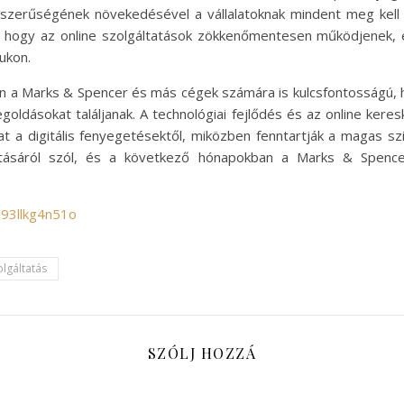
épszerűségének növekedésével a vállalatoknak mindent meg kell 
, hogy az online szolgáltatások zökkenőmentesen működjenek, és
ukon.
n a Marks & Spencer és más cégek számára is kulcsfontosságú, ho
ldásokat találjanak. A technológiai fejlődés és az online keres
t a digitális fenyegetésektől, miközben fenntartják a magas szi
ításáról szól, és a következő hónapokban a Marks & Spence
c93llkg4n51o
olgáltatás
SZÓLJ HOZZÁ