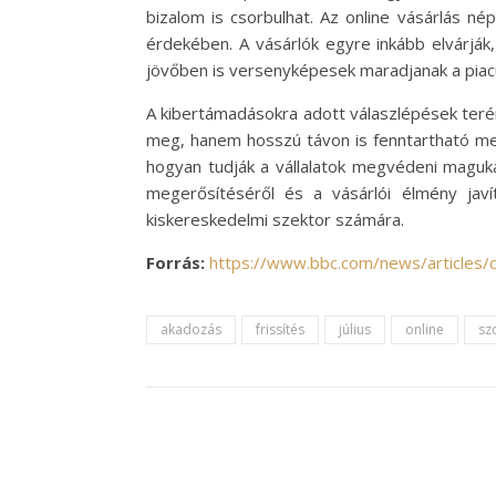
bizalom is csorbulhat. Az online vásárlás n
érdekében. A vásárlók egyre inkább elvárják
jövőben is versenyképesek maradjanak a piac
A kibertámadásokra adott válaszlépések teré
meg, hanem hosszú távon is fenntartható mego
hogyan tudják a vállalatok megvédeni maguka
megerősítéséről és a vásárlói élmény jav
kiskereskedelmi szektor számára.
Forrás:
https://www.bbc.com/news/articles/
akadozás
frissítés
július
online
sz