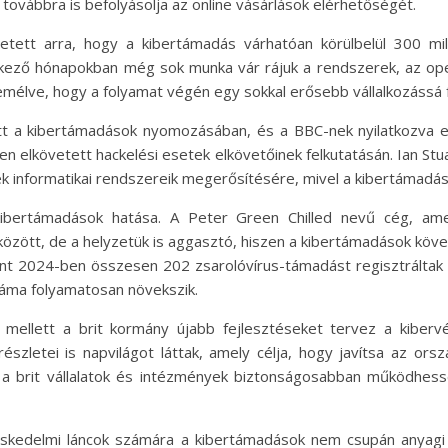
továbbra is befolyásolja az online vásárlások elérhetőségét.
ett arra, hogy a kibertámadás várhatóan körülbelül 300 milli
tkező hónapokban még sok munka vár rájuk a rendszerek, az operá
remélve, hogy a folyamat végén egy sokkal erősebb vállalkozássá 
tt a kibertámadások nyomozásában, és a BBC-nek nyilatkozva 
en elkövetett hackelési esetek elkövetőinek felkutatásán. Ian St
 informatikai rendszereik megerősítésére, mivel a kibertámadás
 kibertámadások hatása. A Peter Green Chilled nevű cég, ame
 között, de a helyzetük is aggasztó, hiszen a kibertámadások követ
int 2024-ben összesen 202 zsarolóvírus-támadást regisztráltak h
áma folyamatosan növekszik.
 mellett a brit kormány újabb fejlesztéseket tervez a kibe
szletei is napvilágot láttak, amely célja, hogy javítsa az orsz
a brit vállalatok és intézmények biztonságosabban működhess
kedelmi láncok számára a kibertámadások nem csupán anyagi 