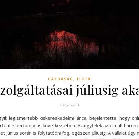
,
GAZDASÁG
HÍREK
olgáltatásai júliusig a
2025.05.21.
yik legismertebb kiskereskedelmi lánca, bejelentette, hogy onli
örtént kibertámadás következtében. Az ügyfelek az elmúlt három 
et június során is folytatódni fog, egészen júliusig. A vállalat úg