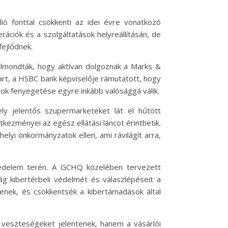
ó fonttal csökkenti az idei évre vonatkozó
ciók és a szolgáltatások helyreállításán, de
fejlődnek.
elmondták, hogy aktívan dolgoznak a Marks &
uart, a HSBC bank képviselője rámutatott, hogy
ok fenyegetése egyre inkább valósággá válik.
ly jelentős szupermarketeket lát el hűtött
kezményei az egész ellátási láncot érinthetik.
elyi önkormányzatok ellen, ami rávilágít arra,
rvédelem terén. A GCHQ közelében tervezett
ág kibertérbeli védelmét és válaszlépéseit a
enek, és csökkentsék a kibertámadások által
veszteségeket jelentenek, hanem a vásárlói