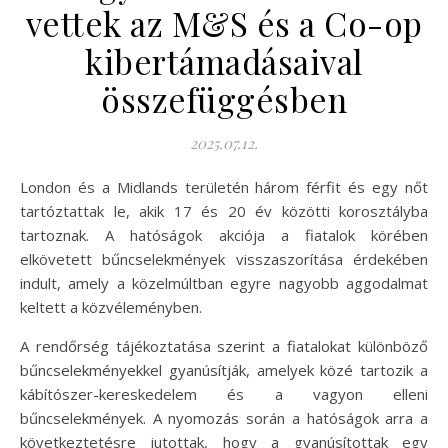
vettek az M&S és a Co-op
kibertámadásaival
összefüggésben
2025.07.12.
London és a Midlands területén három férfit és egy nőt
tartóztattak le, akik 17 és 20 év közötti korosztályba
tartoznak. A hatóságok akciója a fiatalok körében
elkövetett bűncselekmények visszaszorítása érdekében
indult, amely a közelmúltban egyre nagyobb aggodalmat
keltett a közvéleményben.
A rendőrség tájékoztatása szerint a fiatalokat különböző
bűncselekményekkel gyanúsítják, amelyek közé tartozik a
kábítószer-kereskedelem és a vagyon elleni
bűncselekmények. A nyomozás során a hatóságok arra a
következtetésre jutottak, hogy a gyanúsítottak egy