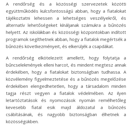
A rendőrség és a közösségi szervezetek közötti
együttműködés kulcsfontosságú abban, hogy a fiatalokat
tájékoztatni lehessen a lehetséges veszélyekről, és
alternatív lehetőségeket kínáljanak számukra a bűnözés
helyett. Az iskolákban és közösségi központokban indított
programok segíthetnek abban, hogy a fiatalok megértsék a
bűnözés következményeit, és elkerüljék a csapdákat.
A rendőrség elkötelezett amellett, hogy folytatja a
bűncselekmények elleni harcot, és mindent megtesz annak
érdekében, hogy a fiatalokat biztonságban tudhassa. A
közvélemény figyelmeztetése és a bűnözés megelőzése
érdekében elengedhetetlen, hogy a társadalom minden
tagja részt vegyen a fiatalok védelmében. Az ilyen
letartóztatások és nyomozások nyomán remélhetőleg
kevesebb fiatal esik majd áldozatul a bűnözés
csábításának, és nagyobb biztonságban élhetnek a
közösségükben.