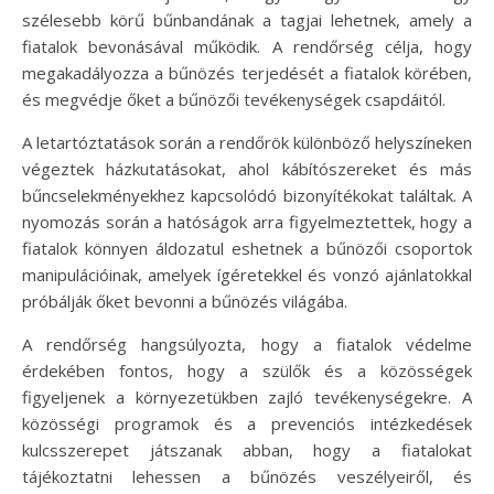
szélesebb körű bűnbandának a tagjai lehetnek, amely a
fiatalok bevonásával működik. A rendőrség célja, hogy
megakadályozza a bűnözés terjedését a fiatalok körében,
és megvédje őket a bűnözői tevékenységek csapdáitól.
A letartóztatások során a rendőrök különböző helyszíneken
végeztek házkutatásokat, ahol kábítószereket és más
bűncselekményekhez kapcsolódó bizonyítékokat találtak. A
nyomozás során a hatóságok arra figyelmeztettek, hogy a
fiatalok könnyen áldozatul eshetnek a bűnözői csoportok
manipulációinak, amelyek ígéretekkel és vonzó ajánlatokkal
próbálják őket bevonni a bűnözés világába.
A rendőrség hangsúlyozta, hogy a fiatalok védelme
érdekében fontos, hogy a szülők és a közösségek
figyeljenek a környezetükben zajló tevékenységekre. A
közösségi programok és a prevenciós intézkedések
kulcsszerepet játszanak abban, hogy a fiatalokat
tájékoztatni lehessen a bűnözés veszélyeiről, és