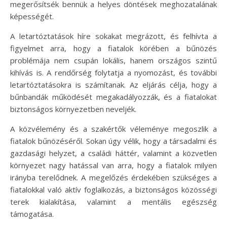
megerősítsék bennük a helyes döntések meghozatalának
képességét.
A letartóztatások híre sokakat megrázott, és felhívta a
figyelmet arra, hogy a fiatalok körében a bűnözés
problémája nem csupán lokális, hanem országos szintű
kihívás is. A rendőrség folytatja a nyomozást, és további
letartóztatásokra is számítanak. Az eljárás célja, hogy a
bűnbandák működését megakadályozzák, és a fiatalokat
biztonságos környezetben neveljék.
A közvélemény és a szakértők véleménye megoszlik a
fiatalok bűnözéséről. Sokan úgy vélik, hogy a társadalmi és
gazdasági helyzet, a családi háttér, valamint a közvetlen
környezet nagy hatással van arra, hogy a fiatalok milyen
irányba terelődnek. A megelőzés érdekében szükséges a
fiatalokkal való aktív foglalkozás, a biztonságos közösségi
terek kialakítása, valamint a mentális egészség
támogatása.