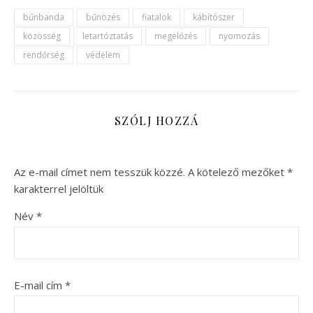
bűnbanda
bűnözés
fiatalok
kábítószer
közösség
letartóztatás
megelőzés
nyomozás
rendőrség
védelem
SZÓLJ HOZZÁ
Az e-mail címet nem tesszük közzé.
A kötelező mezőket
*
karakterrel jelöltük
Név
*
E-mail cím
*