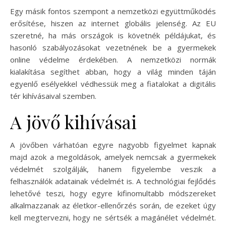
Egy másik fontos szempont a nemzetközi együttműködés
erősítése, hiszen az internet globális jelenség. Az EU
szeretné, ha más országok is követnék példájukat, és
hasonló szabályozásokat vezetnének be a gyermekek
online védelme érdekében. A nemzetközi normák
kialakítása segíthet abban, hogy a világ minden táján
egyenlő esélyekkel védhessük meg a fiatalokat a digitális
tér kihívásaival szemben.
A jövő kihívásai
A jövőben várhatóan egyre nagyobb figyelmet kapnak
majd azok a megoldások, amelyek nemcsak a gyermekek
védelmét szolgálják, hanem figyelembe veszik a
felhasználók adatainak védelmét is. A technológiai fejlődés
lehetővé teszi, hogy egyre kifinomultabb módszereket
alkalmazzanak az életkor-ellenőrzés során, de ezeket úgy
kell megtervezni, hogy ne sértsék a magánélet védelmét.