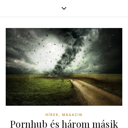
,
HÍREK
MAGAZIN
Pornhub és három másik