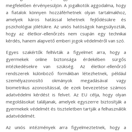
megfelelően érvényesüljön. A jogalkotók aggodalma, hogy
a fiatalok könnyen hozzáférhetnek olyan tartalmakhoz,
amelyek káros hatással lehetnek fejlődésükre és
pszichológiai jólétükre. Az uniós hatóságok hangsúlyozták,
hogy az életkor-ellenőrzés nem csupán egy technikai
kérdés, hanem alapvető emberi jogok védelméről van szó.
Egyes szakértők felhívták a figyelmet arra, hogy a
gyermekek online biztonsága érdekében sürgős
intézkedésekre van szükség. Az életkor-ellenőrző
rendszerek különböző formákban létezhetnek, például
személyazonosító okmányok megadásával vagy
biometrikus azonosítással, de ezek bevezetése számos
adatvédelmi kérdést is felvet. Az EU célja, hogy olyan
megoldásokat találjanak, amelyek egyszerre biztosítják a
gyermekek védelmét és tiszteletben tartják a felhasználók
adatvédelmét.
Az uniós intézmények arra figyelmeztetnek, hogy a