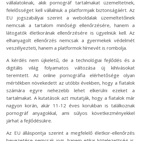
vállalatoknak, akik pornográf tartalmakat üzemeltetnek,
felelősséget kell vállalniuk a platformjaik biztonságáért. Az
EU jogszabályai szerint a weboldalak üzemeltetőinek
nemcsak a tartalom minőségi ellenőrzésére, hanem a
látogatók életkorának ellenőrzésére is ügyelniük kell. Az
elhanyagolt ellenőrzés nemcsak a gyermekek védelmét
veszélyezteti, hanem a platformok hírnevét is rombolja.
A kérdés nem újkeletű, de a technológiai fejlődés és a
digitális világ folyamatos változása új kihívásokat
teremtett. Az online pornográfia elérhetősége olyan
mértékben növekedett az utóbbi években, hogy a fiatalok
számára egyre nehezebb lehet elkerülni ezeket a
tartalmakat. A kutatások azt mutatják, hogy a fiatalok már
nagyon korán, akár 11-12 éves korukban is találkoznak
pornográf anyagokkal, ami súlyos következményekkel
járhat a fejlődésükre.
Az EU álláspontja szerint a megfelelő életkor-ellenőrzés
bevezetése nemcsak jogi, hanem etikai kötelezettség is.