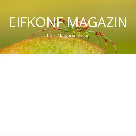
EIFKONF MAGAZIN
Hírek Magyarországról