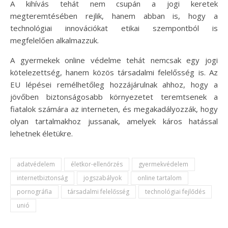
A kihívás tehát nem csupán a jogi keretek
megteremtésében rejlik, hanem abban is, hogy a
technológiai innovációkat etikai szempontból is
megfelelően alkalmazzuk.
A gyermekek online védelme tehát nemcsak egy jogi
kötelezettség, hanem közös társadalmi felelősség is. Az
EU lépései remélhetőleg hozzájárulnak ahhoz, hogy a
jövőben biztonságosabb környezetet teremtsenek a
fiatalok számára az interneten, és megakadályozzák, hogy
olyan tartalmakhoz jussanak, amelyek káros hatással
lehetnek életükre.
adatvédelem
életkor-ellenőrzés
gyermekvédelem
internetbiztonság
jogszabályok
online tartalom
pornográfia
társadalmi felelősség
technológiai fejlődés
unió