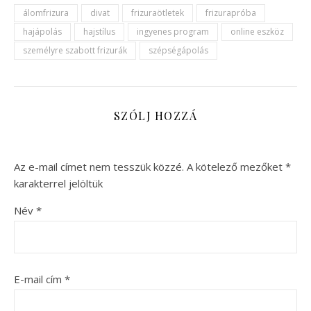
álomfrizura
divat
frizuraötletek
frizurapróba
hajápolás
hajstílus
ingyenes program
online eszköz
személyre szabott frizurák
szépségápolás
SZÓLJ HOZZÁ
Az e-mail címet nem tesszük közzé.
A kötelező mezőket
*
karakterrel jelöltük
Név
*
E-mail cím
*