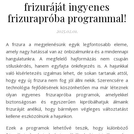
frizuráját ingyenes
frizurapróba programmal!
2025.02.01.
A frizura a megjelenésünk egyik legfontosabb eleme,
amely nagy hatással van az önbizalmunkra és a mindennapi
hangulatunkra. A megfelelő hajformázás nem csupán
stíluskérdés, hanem egyfajta önkifejezés is. A hajunkkal
való kísérletezés izgalmas lehet, de sokan tartanak attól,
hogy egy új frizura nem fog jól állni nekik. Szerencsére a
technológia fejlődésének köszönhetően ma már léteznek
olyan ingyenes frizurapróba programok, amelyekkel
biztonságosan és egyszerűen kipróbálhatjuk álmaink
frizuráját anélkül, hogy bármilyen végleges változtatást
kellene eszközölnünk a hajunkon.
Ezek a programok lehetővé teszik, hogy különböző