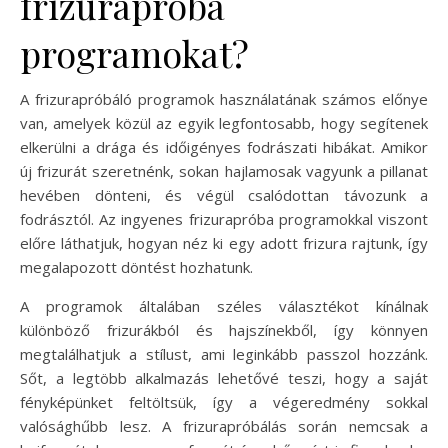
frizurapróba
programokat?
A frizurapróbáló programok használatának számos előnye
van, amelyek közül az egyik legfontosabb, hogy segítenek
elkerülni a drága és időigényes fodrászati hibákat. Amikor
új frizurát szeretnénk, sokan hajlamosak vagyunk a pillanat
hevében dönteni, és végül csalódottan távozunk a
fodrásztól. Az ingyenes frizurapróba programokkal viszont
előre láthatjuk, hogyan néz ki egy adott frizura rajtunk, így
megalapozott döntést hozhatunk.
A programok általában széles választékot kínálnak
különböző frizurákból és hajszínekből, így könnyen
megtalálhatjuk a stílust, ami leginkább passzol hozzánk.
Sőt, a legtöbb alkalmazás lehetővé teszi, hogy a saját
fényképünket feltöltsük, így a végeredmény sokkal
valósághűbb lesz. A frizurapróbálás során nemcsak a