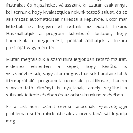
frizurákat és hajszíneket válasszunk ki. Ezután csak annyit
kell tennünk, hogy kiválasztjuk a nekünk tetsző stílust, és az
alkalmazás automatikusan ráilleszti a képünkre. Ekkor már
láthatjuk is, hogyan áll rajtunk az adott frizura.
Használhatjuk a program különböző funkcióit, hogy
finomítsuk a megjelenést, például állíthatjuk a frizura
pozícióját vagy méretét.
Miután megtaláltuk a számunkra legjobban tetsző frizurát,
érdemes elmenteni a képet, hogy később is
visszanézhessük, vagy akár megoszthassuk barátainkkal. A
frizurapróbáló programok nemcsak praktikusak, hanem
szórakoztató élményt is nyújtanak, amely segíthet a
stílusunk felfedezésében és az önbizalmunk növelésében.
Ez a cikk nem számít orvosi tanácsnak. Egészségügyi
probléma esetén mindenki csak az orvos tanácsát fogadja
meg.