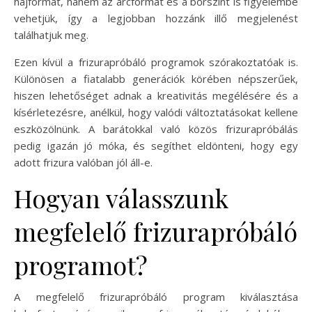
hajformát, hanem az arcformát és a bőrszínt is figyelembe
vehetjük, így a legjobban hozzánk illő megjelenést
találhatjuk meg.
Ezen kívül a frizurapróbáló programok szórakoztatóak is.
Különösen a fiatalabb generációk körében népszerűek,
hiszen lehetőséget adnak a kreativitás megélésére és a
kísérletezésre, anélkül, hogy valódi változtatásokat kellene
eszközölnünk. A barátokkal való közös frizurapróbálás
pedig igazán jó móka, és segíthet eldönteni, hogy egy
adott frizura valóban jól áll-e.
Hogyan válasszunk
megfelelő frizurapróbáló
programot?
A megfelelő frizurapróbáló program kiválasztása