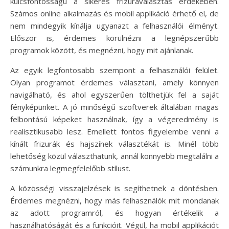
kulcsfontosságú a sikeres frizuraválasztás érdekében.
Számos online alkalmazás és mobil applikáció érhető el, de
nem mindegyik kínálja ugyanazt a felhasználói élményt.
Először is, érdemes körülnézni a legnépszerűbb
programok között, és megnézni, hogy mit ajánlanak.
Az egyik legfontosabb szempont a felhasználói felület.
Olyan programot érdemes választani, amely könnyen
navigálható, és ahol egyszerűen tölthetjük fel a saját
fényképünket. A jó minőségű szoftverek általában magas
felbontású képeket használnak, így a végeredmény is
realisztikusabb lesz. Emellett fontos figyelembe venni a
kínált frizurák és hajszínek választékát is. Minél több
lehetőség közül választhatunk, annál könnyebb megtalálni a
számunkra legmegfelelőbb stílust.
A közösségi visszajelzések is segíthetnek a döntésben.
Érdemes megnézni, hogy más felhasználók mit mondanak
az adott programról, és hogyan értékelik a
használhatóságát és a funkcióit. Végül, ha mobil applikációt