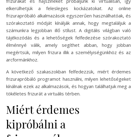
frizurákat és hajszíneket próbáljunk ki virtuálisan, így
elkerülhetjük a felesleges kockázatokat. Az online
frizurapróbáló alkalmazások egyszerűen használhatóak, és
szórakoztató módját kínálják annak, hogy megtaláljuk a
számunkra legjobban illő stílust. A digitális világban való
tájékozódás és a lehetőségek felfedezése szórakoztató
élménnyé válik, amely segíthet abban, hogy jobban
megértsük, milyen frizura illik a személyiségünkhöz és az
arcformánkhoz.
A következő szakaszokban felfedezzük, miért érdemes
frizurapróbáló programot használni, milyen lehetőségeket
kínálnak ezek az alkalmazások, és hogyan találhatjuk meg a
tökéletes frizurát a virtuális térben.
Miért érdemes
kipróbálni a