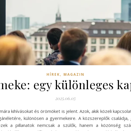
,
HÍREK
MAGAZIN
meke: egy különleges ka
2025.06.07.
ára kihívásokat és örömöket is jelent. Azok, akik közeli kapcsol
agánéletére, különösen a gyermekeire. A közszereplők családja
n ezek a pillanatok nemcsak a szülők, hanem a közönség sz