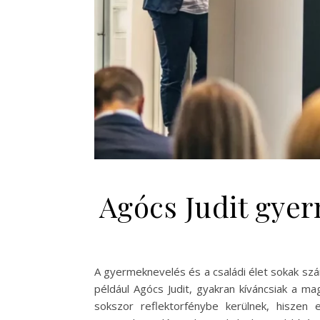
Agócs Judit gyer
A gyermeknevelés és a családi élet sokak szám
például Agócs Judit, gyakran kíváncsiak a m
sokszor reflektorfénybe kerülnek, hisze